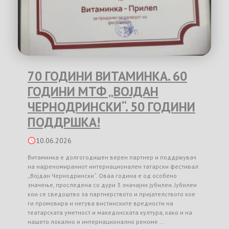
70 ГОДИНИ ВИТАМИНКА. 60
ГОДИНИ МТФ „ВОЈДАН
ЧЕРНОДРИНСКИ“. 50 ГОДИНИ
ПОДДРШКА!
10.06.2026
Витаминка е долгогодишен верен партнер и поддржувач
на најреномираниот интернационален татарски фестивал
„Војдан Чернодрински“. Оваа година е од особено
значење, проследена со дури 3 значајни јубилеи. Јубилеи
кои се сведоштво за партнерството и пријателството кое
ги промовира и негува вистинските вредности на
театарската уметност и македонската култура, како и на
нашето локално и интернационално реноме …