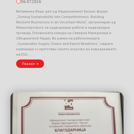
06.07.2026
Витаминка беше дел од Националниот бизнис форум
„Turning Sustainability into Competitiveness: Building
Resilient Businesses in an Uncertain World“, организиран од
Министерството за надворешни работи и надворешна
трговија, Стопанската комора на Северна Македонија и
Обединетите Нации. Во рамки на работилницата
„Sustainable Supply Chains and Export Readiness“, нашата
компанија го претстави своето искуство во воведувањето
на ESG …
Повеќе