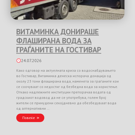
ВИТАМИНКА ДОНИРАШЕ
ФЛАШИРАНА ВОДА ЗА
ГРАЃАНИТЕ НА ГОСТИВАР
24.07.2026
Како одговор на актуелната криза со водоснабдувањето
во Гостивар, Витаминка денеска испорача донација од
околу 23 тони флаширана вода, наменета за граѓаните кои
се соочуваат со недостиг од безбедна вода за користење.
Откако надлежните институции препорачаа водата од
градскиот водовод да не се употребува, голем број
жители се принудени секојдневно да обезбедуваат вода
од алтернативни …
Повеќе