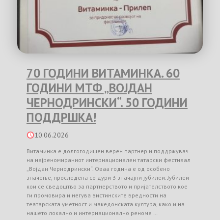
70 ГОДИНИ ВИТАМИНКА. 60
ГОДИНИ МТФ „ВОЈДАН
ЧЕРНОДРИНСКИ“. 50 ГОДИНИ
ПОДДРШКА!
10.06.2026
Витаминка е долгогодишен верен партнер и поддржувач
на најреномираниот интернационален татарски фестивал
„Војдан Чернодрински“. Оваа година е од особено
значење, проследена со дури 3 значајни јубилеи. Јубилеи
кои се сведоштво за партнерството и пријателството кое
ги промовира и негува вистинските вредности на
театарската уметност и македонската култура, како и на
нашето локално и интернационално реноме …