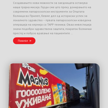
Создавањето нови можности за заедницата останува
наша трајна мисија. Горди сме што преку донирањето на
современи лапароскопски инструменти за Општата
болница во Прилеп, бевме дел од историски успех за
локалното здравство – првата лапароскопски изведена
операција на хернија со TAPP техника. Оваа инвестиција
значи подобра здравствена заштита, пократок болнички
престој и побрзо враќање на пациентите …
Повеќе