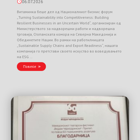
06.07.2026
Витаминка беше дел од Националниот бизнис форум
„Turning Sustainability into Competitiveness: Building
Resilient Businesses in an Uncertain World“, организиран од
Министерството за надворешни работи и надворешна
трговија, Стопанската комора на Северна Македонија и
Обединетите Нации. Во рамки на работилницата
„Sustainable Supply Chains and Export Readiness“, нашата
компанија го претстави своето искуство во воведувањето
на ESG …
Повеќе