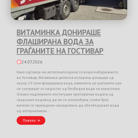
ВИТАМИНКА ДОНИРАШЕ
ФЛАШИРАНА ВОДА ЗА
ГРАЃАНИТЕ НА ГОСТИВАР
24.07.2026
Како одговор на актуелната криза со водоснабдувањето
во Гостивар, Витаминка денеска испорача донација од
околу 23 тони флаширана вода, наменета за граѓаните кои
се соочуваат со недостиг од безбедна вода за користење.
Откако надлежните институции препорачаа водата од
градскиот водовод да не се употребува, голем број
жители се принудени секојдневно да обезбедуваат вода
од алтернативни …
Повеќе