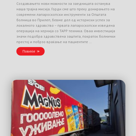
Создавањето нови можности за заедницата останува
наша трајна мисија. Горди сме што преку донирањето на
современи лапароскопски инструменти за Општата
болница во Прилеп, бевме дел од историски успех за
локалното здравство – првата лапароскопски изведена
операција на хернија со TAPP техника. Оваа инвестиција
значи подобра здравствена заштита, пократок болнички
престој и побрзо враќање на пациентите …
Повеќе