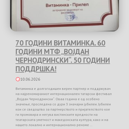
70 ГОДИНИ ВИТАМИНКА. 60
ГОДИНИ МТФ „ВОЈДАН
ЧЕРНОДРИНСКИ“. 50 ГОДИНИ
ПОДДРШКА!
10.06.2026
Витаминка е долгогодишен верен партнер и поддржувач
на најреномираниот интернационален татарски фестивал
„Војдан Чернодрински“. Оваа година е од особено
значење, проследена со дури 3 значајни јубилеи. Јубилеи
кои се сведоштво за партнерството и пријателството кое
ги промовира и негува вистинските вредности на
театарската уметност и македонската култура, како и на
нашето локално и интернационално реноме …