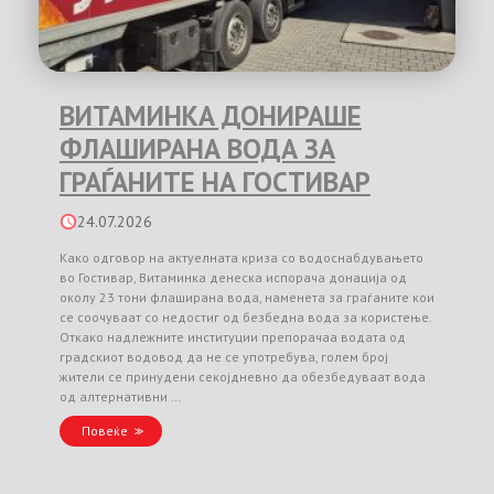
ВИТАМИНКА ДОНИРАШЕ
ФЛАШИРАНА ВОДА ЗА
ГРАЃАНИТЕ НА ГОСТИВАР
24.07.2026
Како одговор на актуелната криза со водоснабдувањето
во Гостивар, Витаминка денеска испорача донација од
околу 23 тони флаширана вода, наменета за граѓаните кои
се соочуваат со недостиг од безбедна вода за користење.
Откако надлежните институции препорачаа водата од
градскиот водовод да не се употребува, голем број
жители се принудени секојдневно да обезбедуваат вода
од алтернативни …
Повеќе