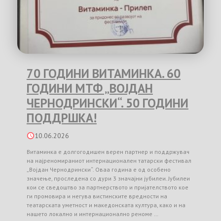
70 ГОДИНИ ВИТАМИНКА. 60
ГОДИНИ МТФ „ВОЈДАН
ЧЕРНОДРИНСКИ“. 50 ГОДИНИ
ПОДДРШКА!
10.06.2026
Витаминка е долгогодишен верен партнер и поддржувач
на најреномираниот интернационален татарски фестивал
„Војдан Чернодрински“. Оваа година е од особено
значење, проследена со дури 3 значајни јубилеи. Јубилеи
кои се сведоштво за партнерството и пријателството кое
ги промовира и негува вистинските вредности на
театарската уметност и македонската култура, како и на
нашето локално и интернационално реноме …