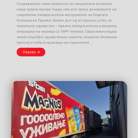
Создавањето нови можности за заедницата останува
наша трајна мисија. Горди сме што преку донирањето на
современи лапароскопски инструменти за Општата
болница во Прилеп, бевме дел од историски успех за
локалното здравство – првата лапароскопски изведена
операција на хернија со TAPP техника. Оваа инвестиција
значи подобра здравствена заштита, пократок болнички
престој и побрзо враќање на пациентите …
Повеќе