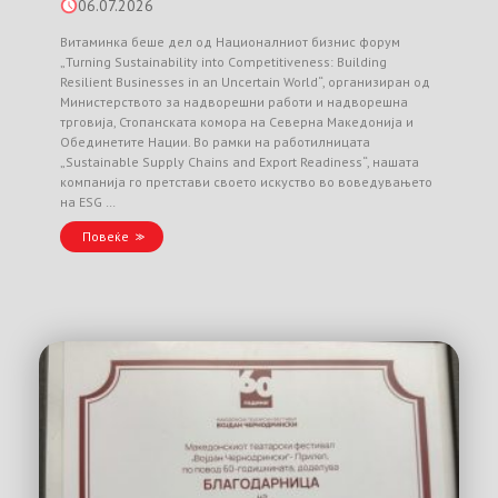
06.07.2026
Витаминка беше дел од Националниот бизнис форум
„Turning Sustainability into Competitiveness: Building
Resilient Businesses in an Uncertain World“, организиран од
Министерството за надворешни работи и надворешна
трговија, Стопанската комора на Северна Македонија и
Обединетите Нации. Во рамки на работилницата
„Sustainable Supply Chains and Export Readiness“, нашата
компанија го претстави своето искуство во воведувањето
на ESG …
Повеќе