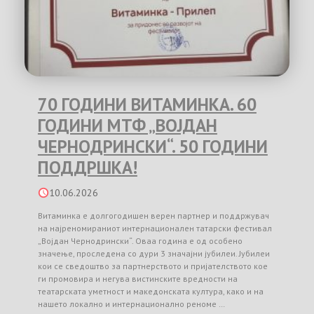
70 ГОДИНИ ВИТАМИНКА. 60
ГОДИНИ МТФ „ВОЈДАН
ЧЕРНОДРИНСКИ“. 50 ГОДИНИ
ПОДДРШКА!
10.06.2026
Витаминка е долгогодишен верен партнер и поддржувач
на најреномираниот интернационален татарски фестивал
„Војдан Чернодрински“. Оваа година е од особено
значење, проследена со дури 3 значајни јубилеи. Јубилеи
кои се сведоштво за партнерството и пријателството кое
ги промовира и негува вистинските вредности на
театарската уметност и македонската култура, како и на
нашето локално и интернационално реноме …