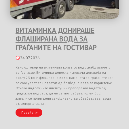
ВИТАМИНКА ДОНИРАШЕ
ФЛАШИРАНА ВОДА ЗА
ГРАЃАНИТЕ НА ГОСТИВАР
24.07.2026
Како одговор на актуелната криза со водоснабдувањето
во Гостивар, Витаминка денеска испорача донација од
околу 23 тони флаширана вода, наменета за граѓаните кои
се соочуваат со недостиг од безбедна вода за користење.
Откако надлежните институции препорачаа водата од
градскиот водовод да не се употребува, голем број
жители се принудени секојдневно да обезбедуваат вода
од алтернативни …
Повеќе