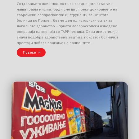
Создавањето нови можности за заедницата останува
наша трајна мисија. Горди сме што преку донирањето на
современи лапароскопски инструменти за Општата
болница во Прилеп, бевме дел од историски успех за
локалното здравство – првата лапароскопски изведена
операција на хернија со TAPP техника. Оваа инвестиција
значи подобра здравствена заштита, пократок болнички
престој и побрзо враќање на пациентите …
Повеќе