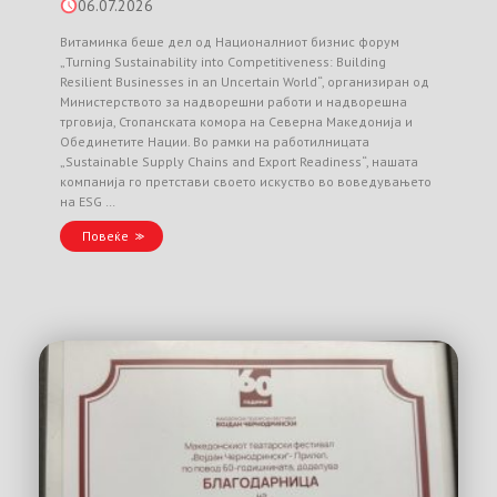
06.07.2026
Витаминка беше дел од Националниот бизнис форум
„Turning Sustainability into Competitiveness: Building
Resilient Businesses in an Uncertain World“, организиран од
Министерството за надворешни работи и надворешна
трговија, Стопанската комора на Северна Македонија и
Обединетите Нации. Во рамки на работилницата
„Sustainable Supply Chains and Export Readiness“, нашата
компанија го претстави своето искуство во воведувањето
на ESG …
Повеќе