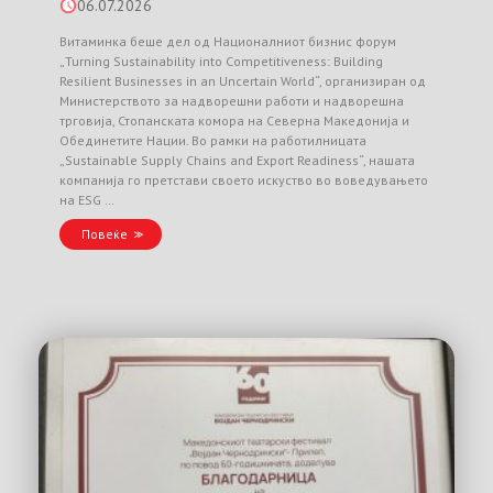
06.07.2026
Витаминка беше дел од Националниот бизнис форум
„Turning Sustainability into Competitiveness: Building
Resilient Businesses in an Uncertain World“, организиран од
Министерството за надворешни работи и надворешна
трговија, Стопанската комора на Северна Македонија и
Обединетите Нации. Во рамки на работилницата
„Sustainable Supply Chains and Export Readiness“, нашата
компанија го претстави своето искуство во воведувањето
на ESG …
Повеќе