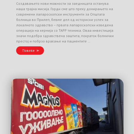
Создавањето нови можности за заедницата останува
наша трајна мисија. Горди сме што преку донирањето на
современи лапароскопски инструменти за Општата
болница во Прилеп, бевме дел од историски успех за
локалното здравство – првата лапароскопски изведена
операција на хернија со TAPP техника. Оваа инвестиција
значи подобра здравствена заштита, пократок болнички
престој и побрзо враќање на пациентите …
Повеќе