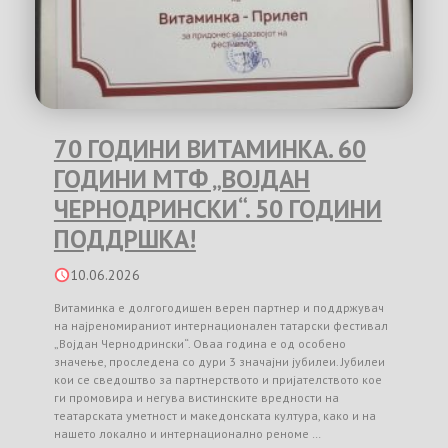
70 ГОДИНИ ВИТАМИНКА. 60
ГОДИНИ МТФ „ВОЈДАН
ЧЕРНОДРИНСКИ“. 50 ГОДИНИ
ПОДДРШКА!
10.06.2026
Витаминка е долгогодишен верен партнер и поддржувач
на најреномираниот интернационален татарски фестивал
„Војдан Чернодрински“. Оваа година е од особено
значење, проследена со дури 3 значајни јубилеи. Јубилеи
кои се сведоштво за партнерството и пријателството кое
ги промовира и негува вистинските вредности на
театарската уметност и македонската култура, како и на
нашето локално и интернационално реноме …