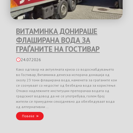
ВИТАМИНКА ДОНИРАШЕ
ФЛАШИРАНА ВОДА ЗА
ГРАЃАНИТЕ НА ГОСТИВАР
24.07.2026
Како одговор на актуелната криза со водоснабдувањето
во Гостивар, Витаминка денеска испорача донација од
околу 23 тони флаширана вода, наменета за граѓаните кои
се соочуваат со недостиг од безбедна вода за користење.
Откако надлежните институции препорачаа водата од
градскиот водовод да не се употребува, голем број
жители се принудени секојдневно да обезбедуваат вода
од алтернативни …
Повеќе