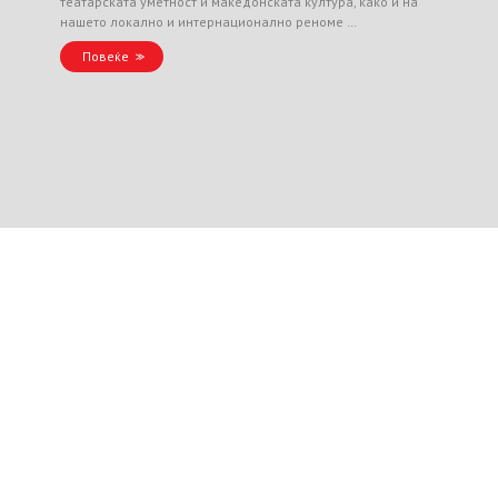
театарската уметност и македонската култура, како и на
нашето локално и интернационално реноме …
Повеќе