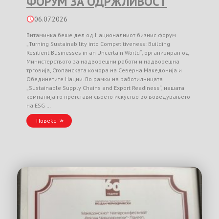
ФОРУМ ЗА ОДРЖЛИВОСТ
06.07.2026
Витаминка беше дел од Националниот бизнис форум
„Turning Sustainability into Competitiveness: Building
Resilient Businesses in an Uncertain World“, организиран од
Министерството за надворешни работи и надворешна
трговија, Стопанската комора на Северна Македонија и
Обединетите Нации. Во рамки на работилницата
„Sustainable Supply Chains and Export Readiness“, нашата
компанија го претстави своето искуство во воведувањето
на ESG …
Повеќе