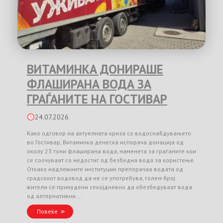
ВИТАМИНКА ДОНИРАШЕ
ФЛАШИРАНА ВОДА ЗА
ГРАЃАНИТЕ НА ГОСТИВАР
24.07.2026
Како одговор на актуелната криза со водоснабдувањето
во Гостивар, Витаминка денеска испорача донација од
околу 23 тони флаширана вода, наменета за граѓаните кои
се соочуваат со недостиг од безбедна вода за користење.
Откако надлежните институции препорачаа водата од
градскиот водовод да не се употребува, голем број
жители се принудени секојдневно да обезбедуваат вода
од алтернативни …
Повеќе