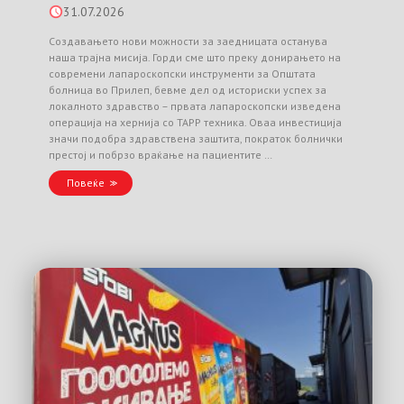
31.07.2026
Создавањето нови можности за заедницата останува
наша трајна мисија. Горди сме што преку донирањето на
современи лапароскопски инструменти за Општата
болница во Прилеп, бевме дел од историски успех за
локалното здравство – првата лапароскопски изведена
операција на хернија со TAPP техника. Оваа инвестиција
значи подобра здравствена заштита, пократок болнички
престој и побрзо враќање на пациентите …
Повеќе