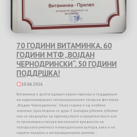
70 ГОДИНИ ВИТАМИНКА. 60
ГОДИНИ МТФ „ВОЈДАН
ЧЕРНОДРИНСКИ“. 50 ГОДИНИ
ПОДДРШКА!
10.06.2026
Витаминка е долгогодишен верен партнер и поддржувач
на најреномираниот интернационален татарски фестивал
„Војдан Чернодрински“. Оваа година е од особено
значење, проследена со дури 3 значајни јубилеи. Јубилеи
кои се сведоштво за партнерството и пријателството кое
ги промовира и негува вистинските вредности на
театарската уметност и македонската култура, како и на
нашето локално и интернационално реноме …