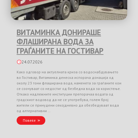
ВИТАМИНКА ДОНИРАШЕ
ФЛАШИРАНА ВОДА ЗА
ГРАЃАНИТЕ НА ГОСТИВАР
24.07.2026
Како одговор на актуелната криза со водоснабдувањето
во Гостивар, Витаминка денеска испорача донација од
околу 23 тони флаширана вода, наменета за граѓаните кои
се соочуваат со недостиг од безбедна вода за користење.
Откако надлежните институции препорачаа водата од
градскиот водовод да не се употребува, голем број
жители се принудени секојдневно да обезбедуваат вода
од алтернативни …
Повеќе