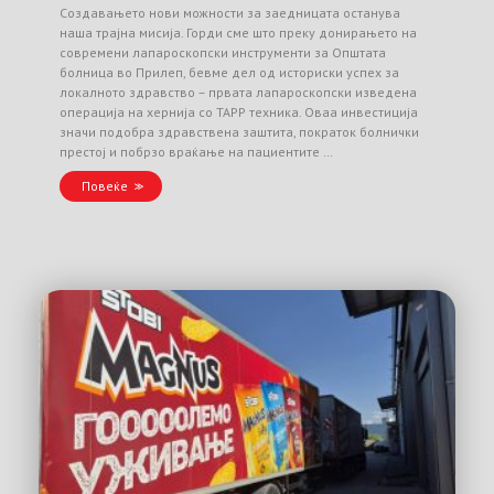
Создавањето нови можности за заедницата останува
наша трајна мисија. Горди сме што преку донирањето на
современи лапароскопски инструменти за Општата
болница во Прилеп, бевме дел од историски успех за
локалното здравство – првата лапароскопски изведена
операција на хернија со TAPP техника. Оваа инвестиција
значи подобра здравствена заштита, пократок болнички
престој и побрзо враќање на пациентите …
Повеќе