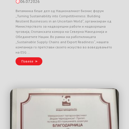
06.07.2026
Витаминка беше дел од Националниот бизнис форум
„Turning Sustainability into Competitiveness: Building
Resilient Businesses in an Uncertain World“, организиран од
Министерството за надворешни работи и надворешна
трговија, Стопанската комора на Северна Македонија и
Обединетите Нации. Во рамки на работилницата
„Sustainable Supply Chains and Export Readiness“, нашата
компанија го претстави своето искуство во воведувањето
на ESG …
Повеќе