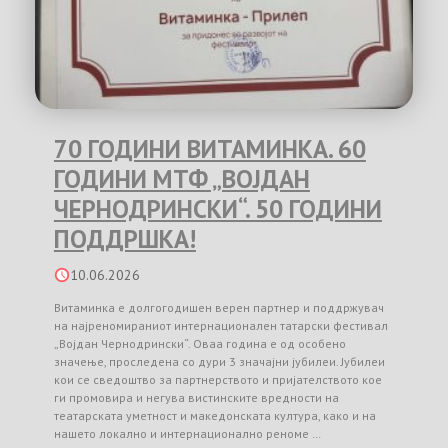
70 ГОДИНИ ВИТАМИНКА. 60
ГОДИНИ МТФ „ВОЈДАН
ЧЕРНОДРИНСКИ“. 50 ГОДИНИ
ПОДДРШКА!
10.06.2026
Витаминка е долгогодишен верен партнер и поддржувач
на најреномираниот интернационален татарски фестивал
„Војдан Чернодрински“. Оваа година е од особено
значење, проследена со дури 3 значајни јубилеи. Јубилеи
кои се сведоштво за партнерството и пријателството кое
ги промовира и негува вистинските вредности на
театарската уметност и македонската култура, како и на
нашето локално и интернационално реноме …