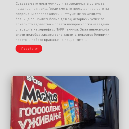
Создавањето нови можности за заедницата останува
наша трајна мисија. Горди сме што преку донирањето на
современи лапароскопски инструменти за Општата
болница во Прилеп, бевме дел од историски успех за
локалното здравство – првата лапароскопски изведена
операција на хернија со TAPP техника. Оваа инвестиција
значи подобра здравствена заштита, пократок болнички
престој и побрзо враќање на пациентите …
Повеќе