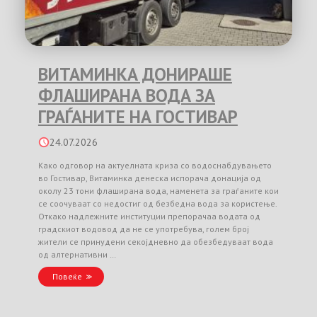
ВИТАМИНКА ДОНИРАШЕ
ФЛАШИРАНА ВОДА ЗА
ГРАЃАНИТЕ НА ГОСТИВАР
24.07.2026
Како одговор на актуелната криза со водоснабдувањето
во Гостивар, Витаминка денеска испорача донација од
околу 23 тони флаширана вода, наменета за граѓаните кои
се соочуваат со недостиг од безбедна вода за користење.
Откако надлежните институции препорачаа водата од
градскиот водовод да не се употребува, голем број
жители се принудени секојдневно да обезбедуваат вода
од алтернативни …
Повеќе