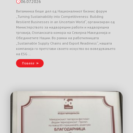
06.07.2026
Витаминка беше дел од Националниот бизнис форум
„Turning Sustainability into Competitiveness: Building
Resilient Businesses in an Uncertain World“, организиран од
Министерството за надворешни работи и надворешна
трговија, Стопанската комора на Северна Македонија и
Обединетите Нации. Во рамки на работилницата
„Sustainable Supply Chains and Export Readiness“, нашата
компанија го претстави своето искуство во воведувањето
на ESG …
Повеќе