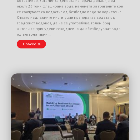
во Гостивар, Витаминка денеска испорача донација од
околу 23 тони флаширана вода, наменета за граѓаните кои
се соочуваат со недостиг од безбедна вода за користење.
Откако надлежните институции препорачаа водата од
градскиот водовод да не се употребува, голем број
жители се принудени секојдневно да обезбедуваат вода
од алтернативни …
Повеќе