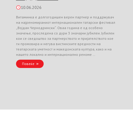
10.06.2026
Витаминка е долгогодишен верен партнер и поддржувач
на најреномираниот интернационален татарски фестивал
„Војдан Чернодрински“. Оваа година е од особено
значење, проследена со дури 3 значајни јубилеи. Јубилеи
кои се сведоштво за партнерството и пријателството кое
ги промовира и негува вистинските вредности на
театарската уметност и македонската култура, како и на
нашето локално и интернационално реноме …
Повеќе