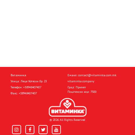
Витаминка
Емаил:
contact@vitaminka.com.mk
Улица: Леце Котески бр. 23
vitaminka.company
Телефон:
+38948407407
Град: Прилеп
Поштенски код: 7500
Факс:
+38948407407
© 2026 All Rights Reserved