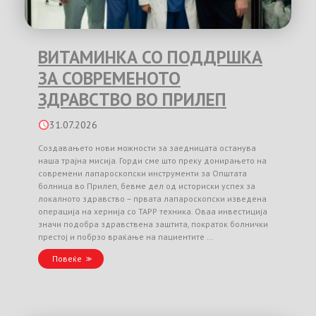
ВИТАМИНКА СО ПОДДРШКА
ЗА СОВРЕМЕНОТО
ЗДРАВСТВО ВО ПРИЛЕП
31.07.2026
Создавањето нови можности за заедницата останува
наша трајна мисија. Горди сме што преку донирањето на
современи лапароскопски инструменти за Општата
болница во Прилеп, бевме дел од историски успех за
локалното здравство – првата лапароскопски изведена
операција на хернија со TAPP техника. Оваа инвестиција
значи подобра здравствена заштита, пократок болнички
престој и побрзо враќање на пациентите …
Повеќе