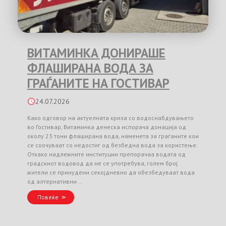
ВИТАМИНКА ДОНИРАШЕ
ФЛАШИРАНА ВОДА ЗА
ГРАЃАНИТЕ НА ГОСТИВАР
24.07.2026
Како одговор на актуелната криза со водоснабдувањето
во Гостивар, Витаминка денеска испорача донација од
околу 23 тони флаширана вода, наменета за граѓаните кои
се соочуваат со недостиг од безбедна вода за користење.
Откако надлежните институции препорачаа водата од
градскиот водовод да не се употребува, голем број
жители се принудени секојдневно да обезбедуваат вода
од алтернативни …
Повеќе