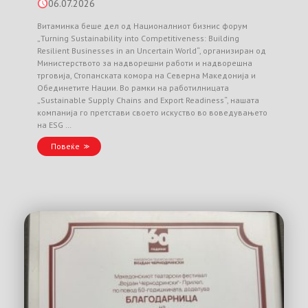
06.07.2026
Витаминка беше дел од Националниот бизнис форум
„Turning Sustainability into Competitiveness: Building
Resilient Businesses in an Uncertain World“, организиран од
Министерството за надворешни работи и надворешна
трговија, Стопанската комора на Северна Македонија и
Обединетите Нации. Во рамки на работилницата
„Sustainable Supply Chains and Export Readiness“, нашата
компанија го претстави своето искуство во воведувањето
на ESG …
Повеќе