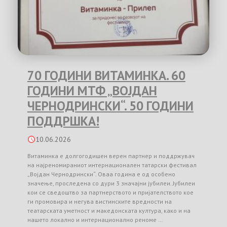
70 ГОДИНИ ВИТАМИНКА. 60
ГОДИНИ МТФ „ВОЈДАН
ЧЕРНОДРИНСКИ“. 50 ГОДИНИ
ПОДДРШКА!
10.06.2026
Витаминка е долгогодишен верен партнер и поддржувач
на најреномираниот интернационален татарски фестивал
„Војдан Чернодрински“. Оваа година е од особено
значење, проследена со дури 3 значајни јубилеи. Јубилеи
кои се сведоштво за партнерството и пријателството кое
ги промовира и негува вистинските вредности на
театарската уметност и македонската култура, како и на
нашето локално и интернационално реноме …