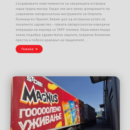
Создавањето нови можности за заедницата останува
наша трајна мисија. Горди сме што преку донирањето на
современи лапароскопски инструменти за Општата
болница во Прилеп, бевме дел од историски успех за
локалното здравство – првата лапароскопски изведена
операција на хернија со TAPP техника. Оваа инвестиција
значи подобра здравствена заштита, пократок болнички
престој и побрзо враќање на пациентите …
Повеќе