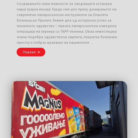
Создавањето нови можности за заедницата останува
наша трајна мисија. Горди сме што преку донирањето на
современи лапароскопски инструменти за Општата
болница во Прилеп, бевме дел од историски успех за
локалното здравство – првата лапароскопски изведена
операција на хернија со TAPP техника. Оваа инвестиција
значи подобра здравствена заштита, пократок болнички
престој и побрзо враќање на пациентите …
Повеќе