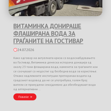
ВИТАМИНКА ДОНИРАШЕ
ФЛАШИРАНА ВОДА ЗА
ГРАЃАНИТЕ НА ГОСТИВАР
24.07.2026
Како одговор на актуелната криза со водоснабдувањето
во Гостивар, Витаминка денеска испорача донација од
околу 23 тони флаширана вода, наменета за граѓаните кои
се соочуваат со недостиг од безбедна вода за користење.
Откако надлежните институции препорачаа водата од
градскиот водовод да не се употребува, голем број
жители се принудени секојдневно да обезбедуваат вода
од алтернативни …
Повеќе