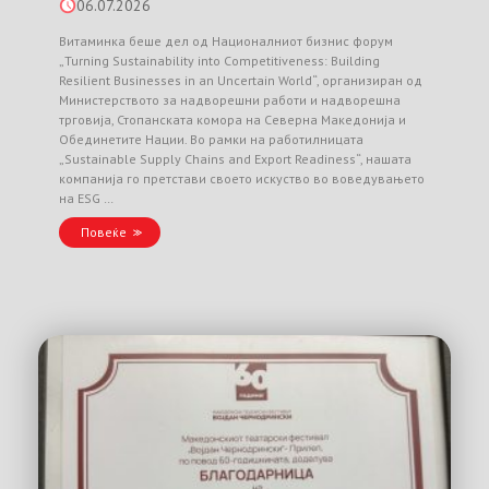
06.07.2026
Витаминка беше дел од Националниот бизнис форум
„Turning Sustainability into Competitiveness: Building
Resilient Businesses in an Uncertain World“, организиран од
Министерството за надворешни работи и надворешна
трговија, Стопанската комора на Северна Македонија и
Обединетите Нации. Во рамки на работилницата
„Sustainable Supply Chains and Export Readiness“, нашата
компанија го претстави своето искуство во воведувањето
на ESG …
Повеќе