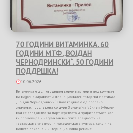
70 ГОДИНИ ВИТАМИНКА. 60
ГОДИНИ МТФ „ВОЈДАН
ЧЕРНОДРИНСКИ“. 50 ГОДИНИ
ПОДДРШКА!
10.06.2026
Витаминка е долгогодишен верен партнер и поддржувач
на најреномираниот интернационален татарски фестивал
„Војдан Чернодрински“. Оваа година е од особено
значење, проследена со дури 3 значајни јубилеи. Јубилеи
кои се сведоштво за партнерството и пријателството кое
ги промовира и негува вистинските вредности на
театарската уметност и македонската култура, како и на
нашето локално и интернационално реноме …