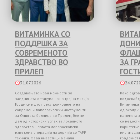
ВИТАМИНКА СО
ВИТА
ПОДДРШКА ЗА
ДОНИ
СОВРЕМЕНОТО
ФЛАШ
ЗДРАВСТВО ВО
ЗА Г
ПРИЛЕП
ГОСТ
31.07.2026
24.07.2
Создавањето нови можности за
Како одгов
заедницата останува наша трајна мисија.
водоснабд
Горди сме што преку донирањето на
Витаминка
современи лапароскопски инструменти
од околу 2
за Општата болница во Прилеп, бевме
наменета з
дел од историски успех за локалното
со недости
здравство – првата лапароскопски
користење
изведена операција на хернија со TAPP
институци
техника. Оваа инвестиција значи
градскиот 