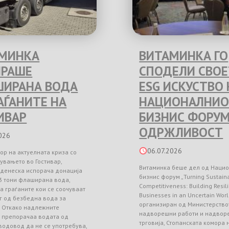
МИНКА
ВИТАМИНКА ГО
РАШЕ
СПОДЕЛИ СВО
ИРАНА ВОДА
ESG ИСКУСТВО 
РАЃАНИТЕ НА
НАЦИОНАЛНИО
ИВАР
БИЗНИС ФОРУМ
ОДРЖЛИВОСТ
026
06.07.2026
ор на актуелната криза со
увањето во Гостивар,
Витаминка беше дел од Наци
 денеска испорача донација
бизнис форум „Turning Sustainab
3 тони флаширана вода,
Competitiveness: Building Resil
а граѓаните кои се соочуваат
Businesses in an Uncertain Worl
г од безбедна вода за
организиран од Министерство
. Откако надлежните
надворешни работи и надвор
и препорачаа водата од
трговија, Стопанската комора
водовод да не се употребува,