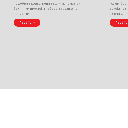
подобра здравствена заштита, пократок
голем број
болнички престој и побрзо враќање на
секојднев
пациентите …
алтернати
Повеќе
Повеќе