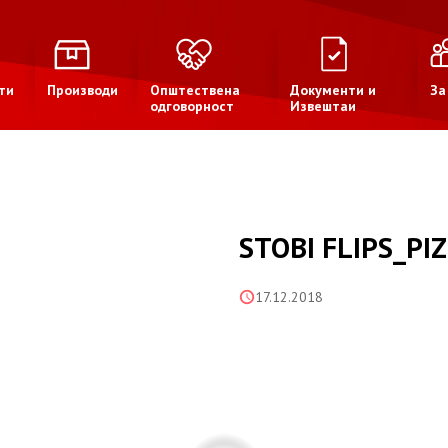
ти
Производи
Општествена
Документи и
За
одговорност
Извештаи
STOBI FLIPS_PI
17.12.2018