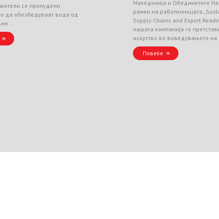
Македонија и Обединетите На
 жители се принудени
рамки на работилницата „Sust
но да обезбедуваат вода од
Supply Chains and Export Readin
вни …
нашата компанија го претстав
искуство во воведувањето на
Повеќе