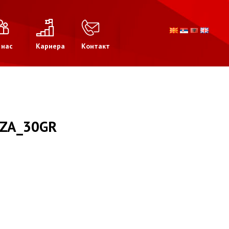
 нас
Кариера
Контакт
ZZA_30GR