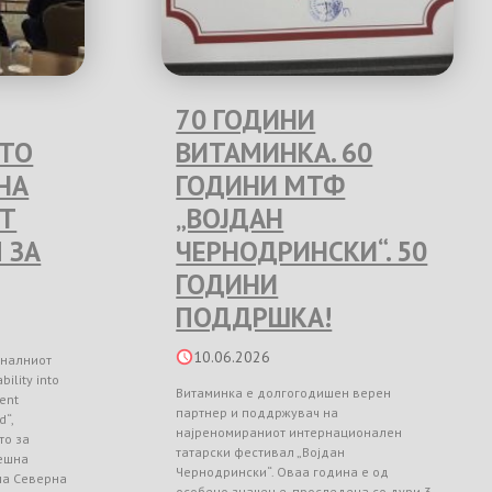
70 ГОДИНИ
ЕТО
ВИТАМИНКА. 60
НА
ГОДИНИ МТФ
Т
„ВОЈДАН
 ЗА
ЧЕРНОДРИНСКИ“. 50
ГОДИНИ
ПОДДРШКА!
10.06.2026
оналниот
ility into
Витаминка е долгогодишен верен
ient
партнер и поддржувач на
d“,
најреномираниот интернационален
то за
татарски фестивал „Војдан
ешна
Чернодрински“. Оваа година е од
 на Северна
особено значење, проследена со дури 3