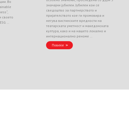
ции. Во
значајни јубилеи. Јубилеи кои се
ainable
сведоштво за партнерството и
ess“,
пријателството кое ги промовира и
и своето
негува вистинските вредности на
 ESG …
театарската уметност и македонската
култура, како и на нашето локално и
интернационално реноме …
Повеќе