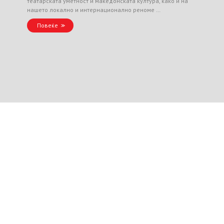
театарската уметност и македонската култура, како и на
нашето локално и интернационално реноме …
Повеќе