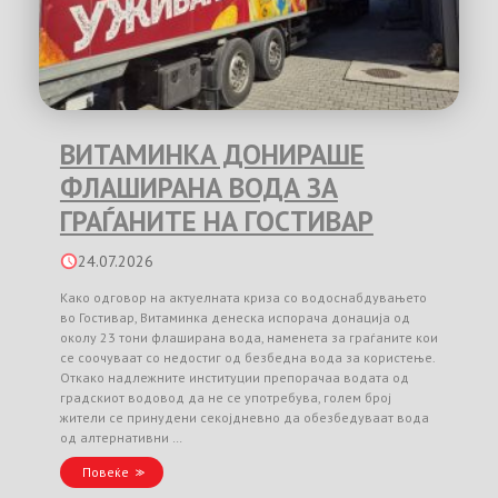
ВИТАМИНКА ДОНИРАШЕ
ФЛАШИРАНА ВОДА ЗА
ГРАЃАНИТЕ НА ГОСТИВАР
24.07.2026
Како одговор на актуелната криза со водоснабдувањето
во Гостивар, Витаминка денеска испорача донација од
околу 23 тони флаширана вода, наменета за граѓаните кои
се соочуваат со недостиг од безбедна вода за користење.
Откако надлежните институции препорачаа водата од
градскиот водовод да не се употребува, голем број
жители се принудени секојдневно да обезбедуваат вода
од алтернативни …
Повеќе