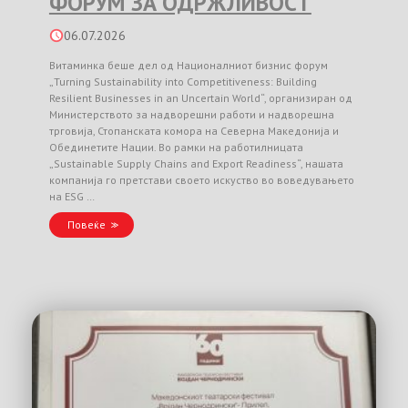
ФОРУМ ЗА ОДРЖЛИВОСТ
06.07.2026
Витаминка беше дел од Националниот бизнис форум
„Turning Sustainability into Competitiveness: Building
Resilient Businesses in an Uncertain World“, организиран од
Министерството за надворешни работи и надворешна
трговија, Стопанската комора на Северна Македонија и
Обединетите Нации. Во рамки на работилницата
„Sustainable Supply Chains and Export Readiness“, нашата
компанија го претстави своето искуство во воведувањето
на ESG …
Повеќе