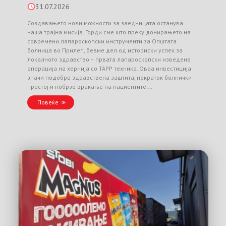
31.07.2026
Создавањето нови можности за заедницата останува
наша трајна мисија. Горди сме што преку донирањето на
современи лапароскопски инструменти за Општата
болница во Прилеп, бевме дел од историски успех за
локалното здравство – првата лапароскопски изведена
операција на хернија со TAPP техника. Оваа инвестиција
значи подобра здравствена заштита, пократок болнички
престој и побрзо враќање на пациентите …
Повеќе