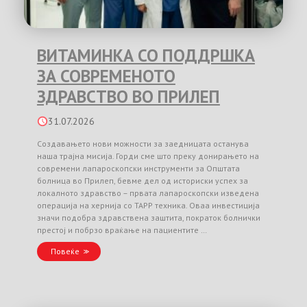
ВИТАМИНКА СО ПОДДРШКА
ЗА СОВРЕМЕНОТО
ЗДРАВСТВО ВО ПРИЛЕП
31.07.2026
Создавањето нови можности за заедницата останува
наша трајна мисија. Горди сме што преку донирањето на
современи лапароскопски инструменти за Општата
болница во Прилеп, бевме дел од историски успех за
локалното здравство – првата лапароскопски изведена
операција на хернија со TAPP техника. Оваа инвестиција
значи подобра здравствена заштита, пократок болнички
престој и побрзо враќање на пациентите …
Повеќе