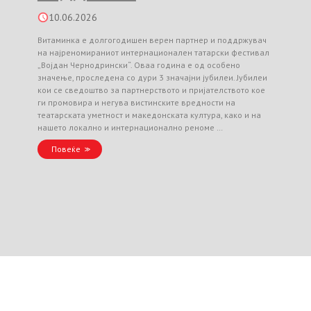
10.06.2026
Витаминка е долгогодишен верен партнер и поддржувач
на најреномираниот интернационален татарски фестивал
„Војдан Чернодрински“. Оваа година е од особено
значење, проследена со дури 3 значајни јубилеи. Јубилеи
кои се сведоштво за партнерството и пријателството кое
ги промовира и негува вистинските вредности на
театарската уметност и македонската култура, како и на
нашето локално и интернационално реноме …
Повеќе