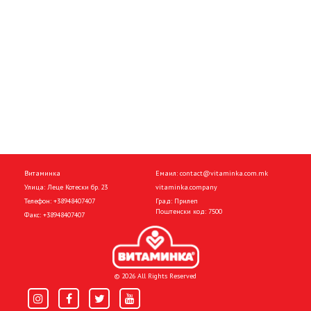
Витаминка
Емаил:
contact@vitaminka.com.mk
Улица: Леце Котески бр. 23
vitaminka.company
Телефон:
+38948407407
Град: Прилеп
Поштенски код: 7500
Факс:
+38948407407
© 2026 All Rights Reserved