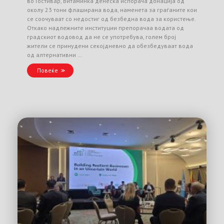
во Гостивар, Витаминка денеска испорача донација од
околу 23 тони флаширана вода, наменета за граѓаните кои
се соочуваат со недостиг од безбедна вода за користење.
Откако надлежните институции препорачаа водата од
градскиот водовод да не се употребува, голем број
жители се принудени секојдневно да обезбедуваат вода
од алтернативни …
Повеќе