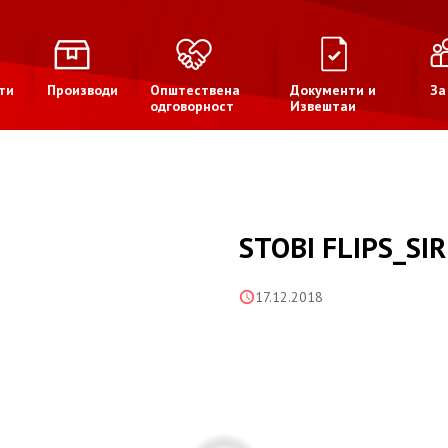
ти
Производи
Општествена
Документи и
За
одговорност
Извештаи
STOBI FLIPS_SI
17.12.2018