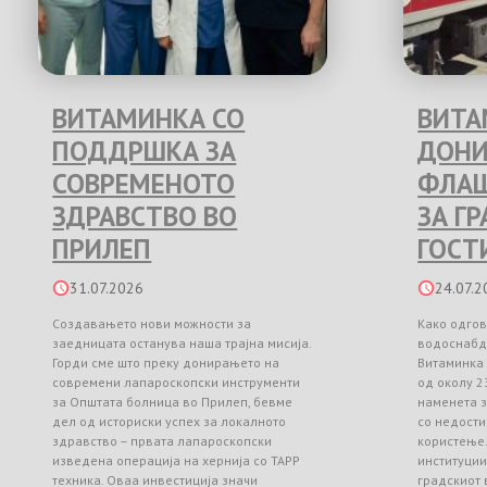
ВИТАМИНКА СО
ВИТА
ПОДДРШКА ЗА
ДОНИ
СОВРЕМЕНОТО
ФЛАШ
ЗДРАВСТВО ВО
ЗА Г
ПРИЛЕП
ГОСТ
31.07.2026
24.07.2
Создавањето нови можности за
Како одгов
заедницата останува наша трајна мисија.
водоснабд
Горди сме што преку донирањето на
Витаминка
современи лапароскопски инструменти
од околу 2
за Општата болница во Прилеп, бевме
наменета з
дел од историски успех за локалното
со недости
здравство – првата лапароскопски
користење
изведена операција на хернија со TAPP
институци
техника. Оваа инвестиција значи
градскиот 