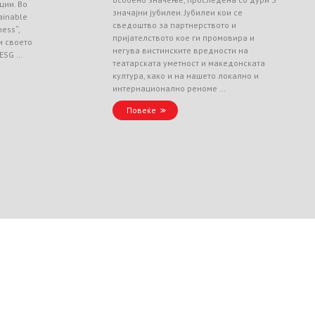
ции. Во
значајни јубилеи. Јубилеи кои се
ainable
сведоштво за партнерството и
ess“,
пријателството кое ги промовира и
и своето
негува вистинските вредности на
 ESG …
театарската уметност и македонската
култура, како и на нашето локално и
интернационално реноме …
Повеќе