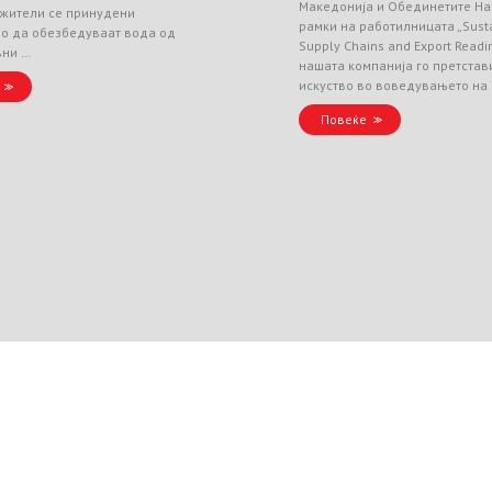
Македонија и Обединетите На
 жители се принудени
рамки на работилницата „Sust
но да обезбедуваат вода од
Supply Chains and Export Readin
вни …
нашата компанија го претстав
искуство во воведувањето на
Повеќе