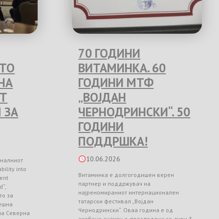
70 ГОДИНИ
ЕТО
ВИТАМИНКА. 60
НА
ГОДИНИ МТФ
Т
„ВОЈДАН
 ЗА
ЧЕРНОДРИНСКИ“. 50
ГОДИНИ
ПОДДРШКА!
10.06.2026
оналниот
ility into
Витаминка е долгогодишен верен
ient
партнер и поддржувач на
d“,
најреномираниот интернационален
то за
татарски фестивал „Војдан
ешна
Чернодрински“. Оваа година е од
 на Северна
особено значење, проследена со дури 3