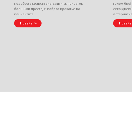
подобра здравствена заштита, пократок
голем број
болнички престој и побрзо враќање на
секојднев
пациентите …
алтернати
Повеќе
Повеќе