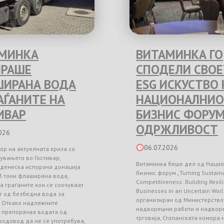
МИНКА
ВИТАМИНКА ГО
РАШЕ
СПОДЕЛИ СВО
ИРАНА ВОДА
ESG ИСКУСТВО 
РАЃАНИТЕ НА
НАЦИОНАЛНИО
ИВАР
БИЗНИС ФОРУМ
ОДРЖЛИВОСТ
026
06.07.2026
ор на актуелната криза со
увањето во Гостивар,
Витаминка беше дел од Наци
 денеска испорача донација
бизнис форум „Turning Sustainab
3 тони флаширана вода,
Competitiveness: Building Resil
а граѓаните кои се соочуваат
Businesses in an Uncertain Worl
г од безбедна вода за
организиран од Министерство
. Откако надлежните
надворешни работи и надвор
и препорачаа водата од
трговија, Стопанската комора
водовод да не се употребува,