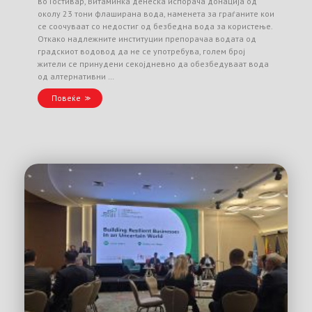
во Гостивар, Витаминка денеска испорача донација од
околу 23 тони флаширана вода, наменета за граѓаните кои
се соочуваат со недостиг од безбедна вода за користење.
Откако надлежните институции препорачаа водата од
градскиот водовод да не се употребува, голем број
жители се принудени секојдневно да обезбедуваат вода
од алтернативни …
Повеќе