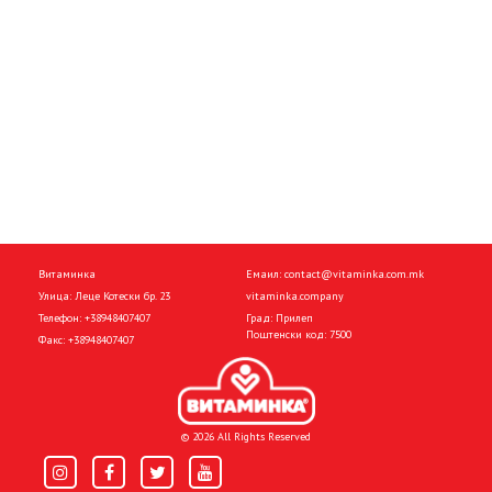
Витаминка
Емаил:
contact@vitaminka.com.mk
Улица: Леце Котески бр. 23
vitaminka.company
Телефон:
+38948407407
Град: Прилеп
Поштенски код: 7500
Факс:
+38948407407
© 2026 All Rights Reserved