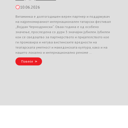
10.06.2026
Витаминка е долгогодишен верен партнер и поддржувач
на најреномираниот интернационален татарски фестивал
„Војдан Чернодрински“. Оваа година е од особено
значење, проследена со дури 3 значајни јубилеи. Јубилеи
кои се сведоштво за партнерството и пријателството кое
ги промовира и негува вистинските вредности на
театарската уметност и македонската култура, како и на
нашето локално и интернационално реноме …
Повеќе