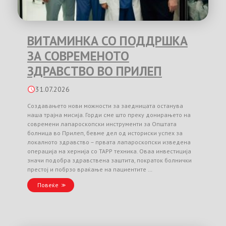
ВИТАМИНКА СО ПОДДРШКА
ЗА СОВРЕМЕНОТО
ЗДРАВСТВО ВО ПРИЛЕП
31.07.2026
Создавањето нови можности за заедницата останува
наша трајна мисија. Горди сме што преку донирањето на
современи лапароскопски инструменти за Општата
болница во Прилеп, бевме дел од историски успех за
локалното здравство – првата лапароскопски изведена
операција на хернија со TAPP техника. Оваа инвестиција
значи подобра здравствена заштита, пократок болнички
престој и побрзо враќање на пациентите …
Повеќе