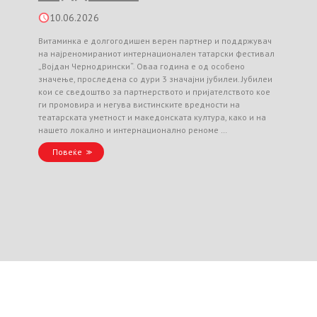
10.06.2026
Витаминка е долгогодишен верен партнер и поддржувач
на најреномираниот интернационален татарски фестивал
„Војдан Чернодрински“. Оваа година е од особено
значење, проследена со дури 3 значајни јубилеи. Јубилеи
кои се сведоштво за партнерството и пријателството кое
ги промовира и негува вистинските вредности на
театарската уметност и македонската култура, како и на
нашето локално и интернационално реноме …
Повеќе