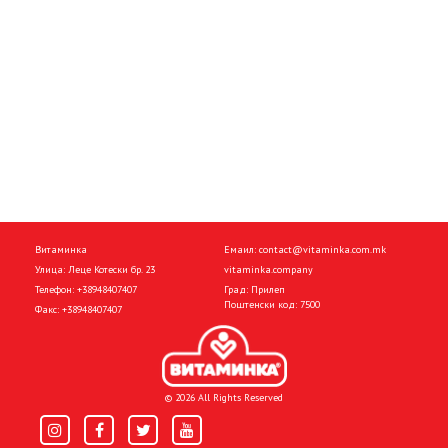
Витаминка
Емаил:
contact@vitaminka.com.mk
Улица: Леце Котески бр. 23
vitaminka.company
Телефон:
+38948407407
Град: Прилеп
Поштенски код: 7500
Факс:
+38948407407
© 2026 All Rights Reserved