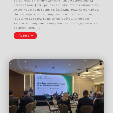
во Гостивар, Витаминка денеска испорача донација од
околу 23 тони флаширана вода, наменета за граѓаните кои
се соочуваат со недостиг од безбедна вода за користење.
Откако надлежните институции препорачаа водата од
градскиот водовод да не се употребува, голем број
жители се принудени секојдневно да обезбедуваат вода
од алтернативни …
Повеќе