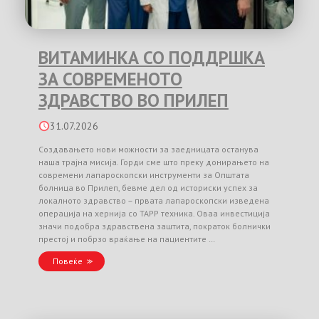
ВИТАМИНКА СО ПОДДРШКА
ЗА СОВРЕМЕНОТО
ЗДРАВСТВО ВО ПРИЛЕП
31.07.2026
Создавањето нови можности за заедницата останува
наша трајна мисија. Горди сме што преку донирањето на
современи лапароскопски инструменти за Општата
болница во Прилеп, бевме дел од историски успех за
локалното здравство – првата лапароскопски изведена
операција на хернија со TAPP техника. Оваа инвестиција
значи подобра здравствена заштита, пократок болнички
престој и побрзо враќање на пациентите …
Повеќе