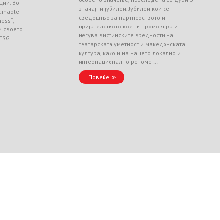
ции. Во
значајни јубилеи. Јубилеи кои се
ainable
сведоштво за партнерството и
ess“,
пријателството кое ги промовира и
и своето
негува вистинските вредности на
 ESG …
театарската уметност и македонската
култура, како и на нашето локално и
интернационално реноме …
Повеќе