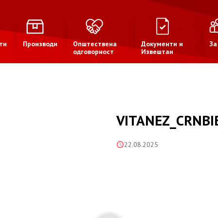
ти
Производи
Општествена
Документи и
За
одговорност
Извештаи
VITANEZ_CRNBI
22.08.2025