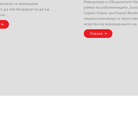
Македонија и Обединетите На
 жители се принудени
рамки на работилницата „Sust
но да обезбедуваат вода од
Supply Chains and Export Readin
вни …
нашата компанија го претстав
искуство во воведувањето на
Повеќе