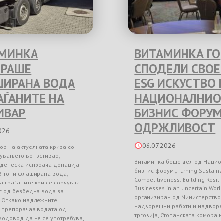
МИНКА
ВИТАМИНКА ГО
РАШЕ
СПОДЕЛИ СВО
ИРАНА ВОДА
ESG ИСКУСТВО 
РАЃАНИТЕ НА
НАЦИОНАЛНИО
ИВАР
БИЗНИС ФОРУМ
ОДРЖЛИВОСТ
026
06.07.2026
ор на актуелната криза со
увањето во Гостивар,
Витаминка беше дел од Наци
 денеска испорача донација
бизнис форум „Turning Sustainab
3 тони флаширана вода,
Competitiveness: Building Resil
а граѓаните кои се соочуваат
Businesses in an Uncertain Worl
г од безбедна вода за
организиран од Министерство
. Откако надлежните
надворешни работи и надвор
и препорачаа водата од
трговија, Стопанската комора
водовод да не се употребува,