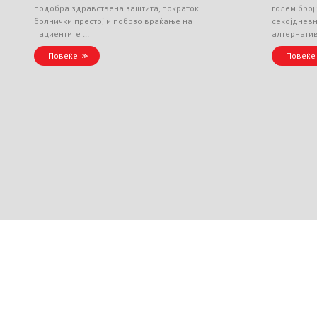
подобра здравствена заштита, пократок
голем број
болнички престој и побрзо враќање на
секојднев
пациентите …
алтернати
Повеќе
Повеќе