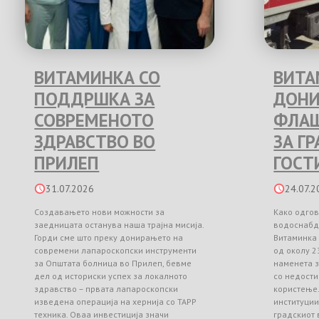
ВИТАМИНКА СО
ВИТА
ПОДДРШКА ЗА
ДОНИ
СОВРЕМЕНОТО
ФЛАШ
ЗДРАВСТВО ВО
ЗА Г
ПРИЛЕП
ГОСТ
31.07.2026
24.07.2
Создавањето нови можности за
Како одгов
заедницата останува наша трајна мисија.
водоснабд
Горди сме што преку донирањето на
Витаминка
современи лапароскопски инструменти
од околу 2
за Општата болница во Прилеп, бевме
наменета з
дел од историски успех за локалното
со недости
здравство – првата лапароскопски
користење
изведена операција на хернија со TAPP
институци
техника. Оваа инвестиција значи
градскиот 