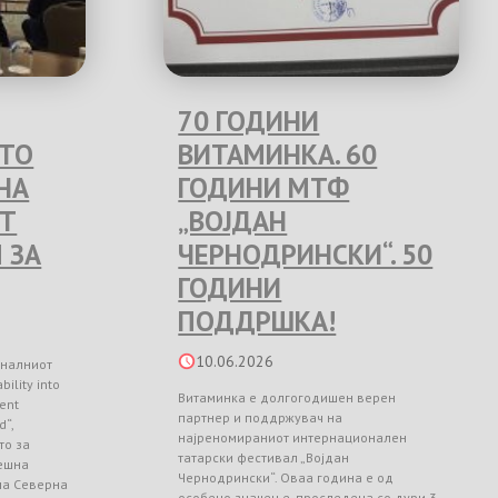
70 ГОДИНИ
ЕТО
ВИТАМИНКА. 60
НА
ГОДИНИ МТФ
Т
„ВОЈДАН
 ЗА
ЧЕРНОДРИНСКИ“. 50
ГОДИНИ
ПОДДРШКА!
10.06.2026
оналниот
ility into
Витаминка е долгогодишен верен
ient
партнер и поддржувач на
d“,
најреномираниот интернационален
то за
татарски фестивал „Војдан
ешна
Чернодрински“. Оваа година е од
 на Северна
особено значење, проследена со дури 3