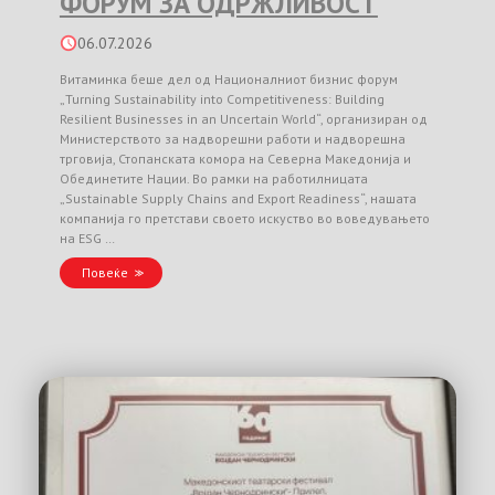
ФОРУМ ЗА ОДРЖЛИВОСТ
06.07.2026
Витаминка беше дел од Националниот бизнис форум
„Turning Sustainability into Competitiveness: Building
Resilient Businesses in an Uncertain World“, организиран од
Министерството за надворешни работи и надворешна
трговија, Стопанската комора на Северна Македонија и
Обединетите Нации. Во рамки на работилницата
„Sustainable Supply Chains and Export Readiness“, нашата
компанија го претстави своето искуство во воведувањето
на ESG …
Повеќе