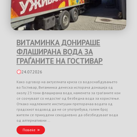
ВИТАМИНКА ДОНИРАШЕ
ФЛАШИРАНА ВОДА ЗА
ГРАЃАНИТЕ НА ГОСТИВАР
24.07.2026
Како одговор на актуелната криза со водоснабдувањето
во Гостивар, Витаминка денеска испорача донација од
околу 23 тони флаширана вода, наменета за граѓаните кои
се соочуваат со недостиг од безбедна вода за користење.
Откако надлежните институции препорачаа водата од
градскиот водовод да не се употребува, голем број
жители се принудени секојдневно да обезбедуваат вода
од алтернативни …
Повеќе