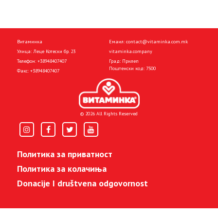
Витаминка
Емаил:
contact@vitaminka.com.mk
Улица: Леце Котески бр. 23
vitaminka.company
Телефон:
+38948407407
Град: Прилеп
Поштенски код: 7500
Факс:
+38948407407
© 2026 All Rights Reserved
Политика за приватност
Политика за колачиња
Donacije I društvena odgovornost