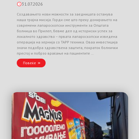
31.07.2026
Создавањето нови можности за заедницата останува
наша трајна мисија. Горди сме што преку донирањето на
современи лапароскопски инструменти за Општата
болница во Прилеп, бевме дел од историски успех за
локалното здравство – првата лапароскопски изведена
операција на хернија со TAPP техника. Оваа инвестиција
значи подобра здравствена заштита, пократок болнички
престој и побрзо враќање на пациентите …
Повеќе