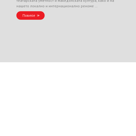
театарската уметност и македонската култура, како и на
нашето локално и интернационално реноме …
Повеќе