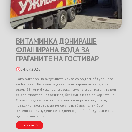
ВИТАМИНКА ДОНИРАШЕ
ФЛАШИРАНА ВОДА ЗА
ГРАЃАНИТЕ НА ГОСТИВАР
24.07.2026
Како одговор на актуелната криза со водоснабдувањето
во Гостивар, Витаминка денеска испорача донација од
околу 23 тони флаширана вода, наменета за граѓаните кои
се соочуваат со недостиг од безбедна вода за користење.
Откако надлежните институции препорачаа водата од
градскиот водовод да не се употребува, голем број
жители се принудени секојдневно да обезбедуваат вода
од алтернативни …
Повеќе