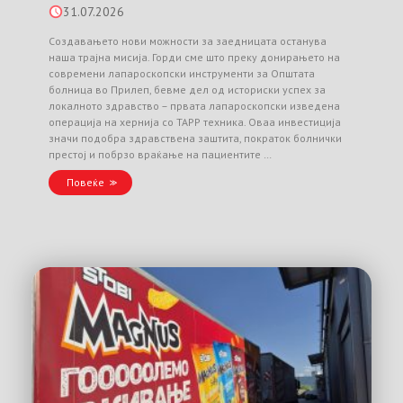
31.07.2026
Создавањето нови можности за заедницата останува
наша трајна мисија. Горди сме што преку донирањето на
современи лапароскопски инструменти за Општата
болница во Прилеп, бевме дел од историски успех за
локалното здравство – првата лапароскопски изведена
операција на хернија со TAPP техника. Оваа инвестиција
значи подобра здравствена заштита, пократок болнички
престој и побрзо враќање на пациентите …
Повеќе