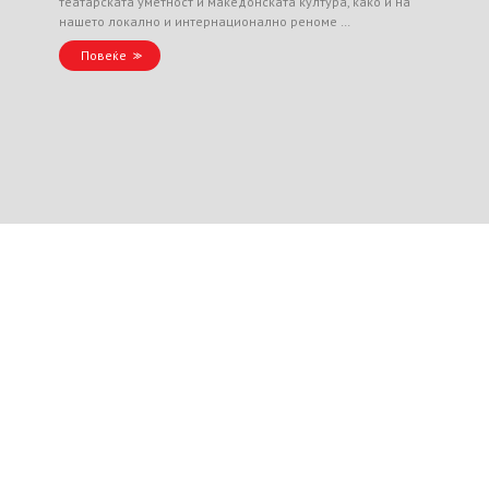
театарската уметност и македонската култура, како и на
нашето локално и интернационално реноме …
Повеќе