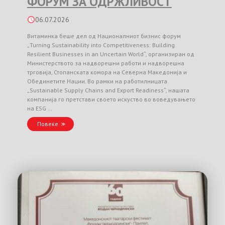
ФОРУМ ЗА ОДРЖЛИВОСТ
06.07.2026
Витаминка беше дел од Националниот бизнис форум
„Turning Sustainability into Competitiveness: Building
Resilient Businesses in an Uncertain World“, организиран од
Министерството за надворешни работи и надворешна
трговија, Стопанската комора на Северна Македонија и
Обединетите Нации. Во рамки на работилницата
„Sustainable Supply Chains and Export Readiness“, нашата
компанија го претстави своето искуство во воведувањето
на ESG …
Повеќе