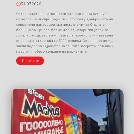
31.07.2026
Создавањето нови можности за заедницата останува
наша трајна мисија. Горди сме што преку донирањето на
современи лапароскопски инструменти за Општата
болница во Прилеп, бевме дел од историски успех за
локалното здравство – првата лапароскопски изведена
операција на хернија со TAPP техника. Оваа инвестиција
значи подобра здравствена заштита, пократок болнички
престој и побрзо враќање на пациентите …
Повеќе