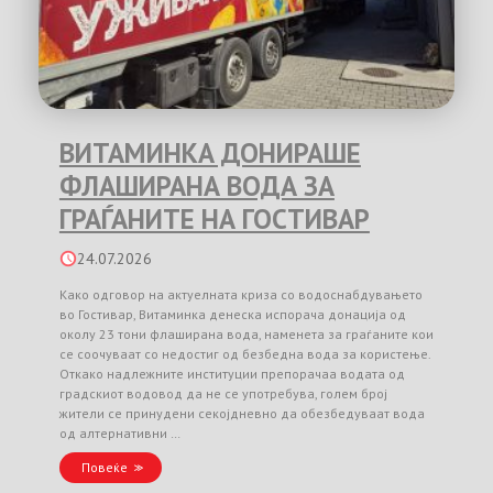
ВИТАМИНКА ДОНИРАШЕ
ФЛАШИРАНА ВОДА ЗА
ГРАЃАНИТЕ НА ГОСТИВАР
24.07.2026
Како одговор на актуелната криза со водоснабдувањето
во Гостивар, Витаминка денеска испорача донација од
околу 23 тони флаширана вода, наменета за граѓаните кои
се соочуваат со недостиг од безбедна вода за користење.
Откако надлежните институции препорачаа водата од
градскиот водовод да не се употребува, голем број
жители се принудени секојдневно да обезбедуваат вода
од алтернативни …
Повеќе