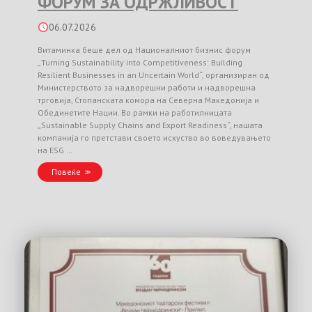
ФОРУМ ЗА ОДРЖЛИВОСТ
06.07.2026
Витаминка беше дел од Националниот бизнис форум
„Turning Sustainability into Competitiveness: Building
Resilient Businesses in an Uncertain World“, организиран од
Министерството за надворешни работи и надворешна
трговија, Стопанската комора на Северна Македонија и
Обединетите Нации. Во рамки на работилницата
„Sustainable Supply Chains and Export Readiness“, нашата
компанија го претстави своето искуство во воведувањето
на ESG …
Повеќе