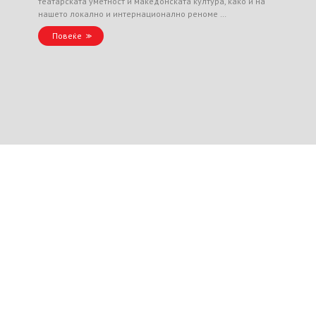
театарската уметност и македонската култура, како и на
нашето локално и интернационално реноме …
Повеќе