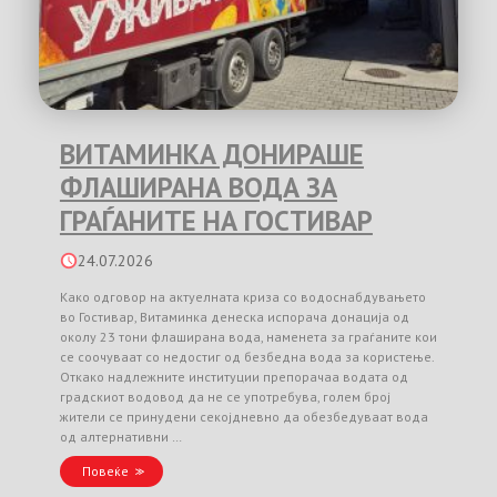
ВИТАМИНКА ДОНИРАШЕ
ФЛАШИРАНА ВОДА ЗА
ГРАЃАНИТЕ НА ГОСТИВАР
24.07.2026
Како одговор на актуелната криза со водоснабдувањето
во Гостивар, Витаминка денеска испорача донација од
околу 23 тони флаширана вода, наменета за граѓаните кои
се соочуваат со недостиг од безбедна вода за користење.
Откако надлежните институции препорачаа водата од
градскиот водовод да не се употребува, голем број
жители се принудени секојдневно да обезбедуваат вода
од алтернативни …
Повеќе