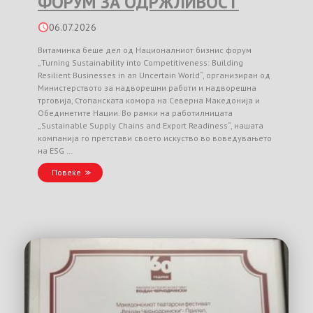
ФОРУМ ЗА ОДРЖЛИВОСТ
06.07.2026
Витаминка беше дел од Националниот бизнис форум
„Turning Sustainability into Competitiveness: Building
Resilient Businesses in an Uncertain World“, организиран од
Министерството за надворешни работи и надворешна
трговија, Стопанската комора на Северна Македонија и
Обединетите Нации. Во рамки на работилницата
„Sustainable Supply Chains and Export Readiness“, нашата
компанија го претстави своето искуство во воведувањето
на ESG …
Повеќе