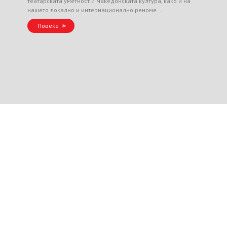
театарската уметност и македонската култура, како и на
нашето локално и интернационално реноме …
Повеќе