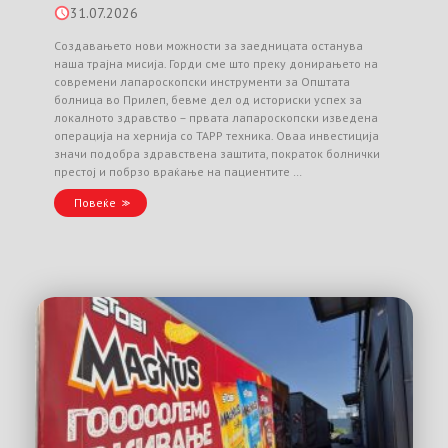
31.07.2026
Создавањето нови можности за заедницата останува
наша трајна мисија. Горди сме што преку донирањето на
современи лапароскопски инструменти за Општата
болница во Прилеп, бевме дел од историски успех за
локалното здравство – првата лапароскопски изведена
операција на хернија со TAPP техника. Оваа инвестиција
значи подобра здравствена заштита, пократок болнички
престој и побрзо враќање на пациентите …
Повеќе