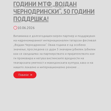
ГОДИНИ МТФ „ВОЈДАН
ЧЕРНОДРИНСКИ“. 50 ГОДИНИ
ПОДДРШКА!
10.06.2026
Витаминка е долгогодишен верен партнер и поддржувач
на најреномираниот интернационален татарски фестивал
„Војдан Чернодрински“. Оваа година е од особено
значење, проследена со дури 3 значајни јубилеи. Јубилеи
кои се сведоштво за партнерството и пријателството кое
ги промовира и негува вистинските вредности на
театарската уметност и македонската култура, како и на
нашето локално и интернационално реноме …
Повеќе