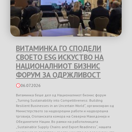
ВИТАМИНКА ГО СПОДЕЛИ
СВОЕТО ESG ИСКУСТВО НА
НАЦИОНАЛНИОТ БИЗНИС
ФОРУМ ЗА ОДРЖЛИВОСТ
06.07.2026
Витаминка беше дел од Националниот бизнис форум
„Turning Sustainability into Competitiveness: Building
Resilient Businesses in an Uncertain World“, организиран од
Министерството за надворешни работи и надворешна
трговија, Стопанската комора на Северна Македонија и
Обединетите Нации. Во рамки на работилницата
„Sustainable Supply Chains and Export Readiness“, нашата