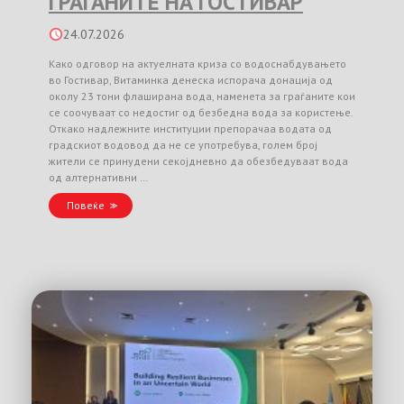
ГРАЃАНИТЕ НА ГОСТИВАР
24.07.2026
Како одговор на актуелната криза со водоснабдувањето
во Гостивар, Витаминка денеска испорача донација од
околу 23 тони флаширана вода, наменета за граѓаните кои
се соочуваат со недостиг од безбедна вода за користење.
Откако надлежните институции препорачаа водата од
градскиот водовод да не се употребува, голем број
жители се принудени секојдневно да обезбедуваат вода
од алтернативни …
Повеќе