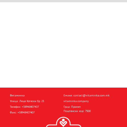
Витаминка
Емаил:
contact@vitaminka.com.mk
Улица: Леце Котески бр. 23
vitaminka.company
Телефон:
+38948407407
Град: Прилеп
Поштенски код: 7500
Факс:
+38948407407