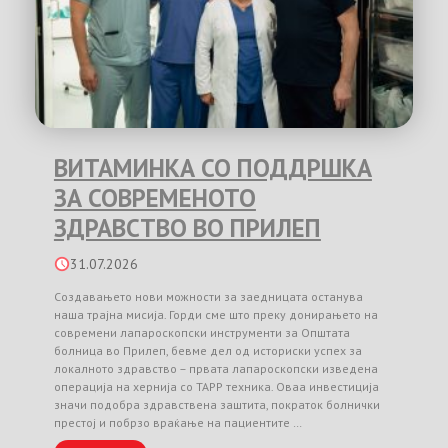
ВИТАМИНКА СО ПОДДРШКА
ЗА СОВРЕМЕНОТО
ЗДРАВСТВО ВО ПРИЛЕП
31.07.2026
Создавањето нови можности за заедницата останува
наша трајна мисија. Горди сме што преку донирањето на
современи лапароскопски инструменти за Општата
болница во Прилеп, бевме дел од историски успех за
локалното здравство – првата лапароскопски изведена
операција на хернија со TAPP техника. Оваа инвестиција
значи подобра здравствена заштита, пократок болнички
престој и побрзо враќање на пациентите …