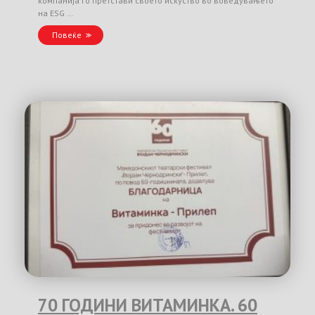
компанија го претстави своето искуство во воведувањето
на ESG …
Повеќе
70 ГОДИНИ ВИТАМИНКА. 60