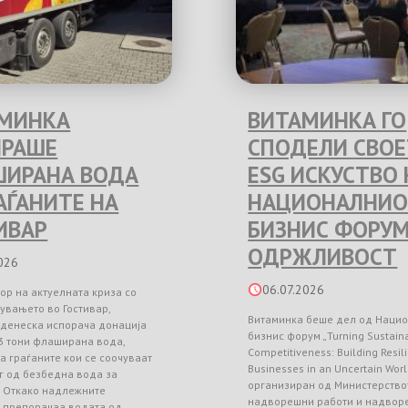
МИНКА
ВИТАМИНКА ГО
РАШЕ
СПОДЕЛИ СВО
ИРАНА ВОДА
ESG ИСКУСТВО 
РАЃАНИТЕ НА
НАЦИОНАЛНИО
ИВАР
БИЗНИС ФОРУМ
ОДРЖЛИВОСТ
026
06.07.2026
ор на актуелната криза со
увањето во Гостивар,
Витаминка беше дел од Наци
 денеска испорача донација
бизнис форум „Turning Sustainab
3 тони флаширана вода,
Competitiveness: Building Resil
а граѓаните кои се соочуваат
Businesses in an Uncertain Worl
г од безбедна вода за
организиран од Министерство
. Откако надлежните
надворешни работи и надвор
и препорачаа водата од