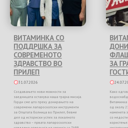
ВИТАМИНКА СО
ВИТА
ПОДДРШКА ЗА
ДОНИ
СОВРЕМЕНОТО
ФЛАШ
ЗДРАВСТВО ВО
ЗА Г
ПРИЛЕП
ГОСТ
31.07.2026
24.07.2
Создавањето нови можности за
Како одгов
заедницата останува наша трајна мисија.
водоснабд
Горди сме што преку донирањето на
Витаминка
современи лапароскопски инструменти
од околу 2
за Општата болница во Прилеп, бевме
наменета з
дел од историски успех за локалното
со недости
здравство – првата лапароскопски
користење
изведена операција на хернија со TAPP
институци