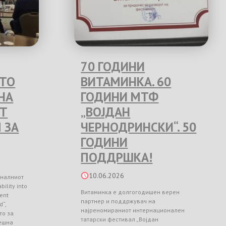
70 ГОДИНИ
ЕТО
ВИТАМИНКА. 60
НА
ГОДИНИ МТФ
Т
„ВОЈДАН
 ЗА
ЧЕРНОДРИНСКИ“. 50
ГОДИНИ
ПОДДРШКА!
10.06.2026
оналниот
ility into
Витаминка е долгогодишен верен
ient
партнер и поддржувач на
d“,
најреномираниот интернационален
то за
татарски фестивал „Војдан
ешна