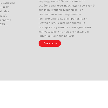
Чернодрински“. Оваа година е од
 на Северна
особено значење, проследена со дури 3
ции. Во
значајни јубилеи. Јубилеи кои се
ainable
сведоштво за партнерството и
ess“,
пријателството кое ги промовира и
и своето
негува вистинските вредности на
 ESG …
театарската уметност и македонската
култура, како и на нашето локално и
интернационално реноме …
Повеќе