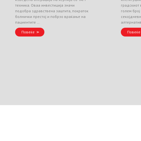
техника. Оваа инвестиција значи
градскиот 
подобра здравствена заштита, пократок
голем број
болнички престој и побрзо враќање на
секојднев
пациентите …
алтернати
Повеќе
Повеќе