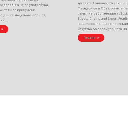
трговија, Стопанската комора
водовод да не се употребува,
Македонија и Обединетите На
 жители се принудени
рамки на работилницата „Sust
но да обезбедуваат вода од
Supply Chains and Export Readin
вни …
нашата компанија го претстав
искуство во воведувањето на
Повеќе