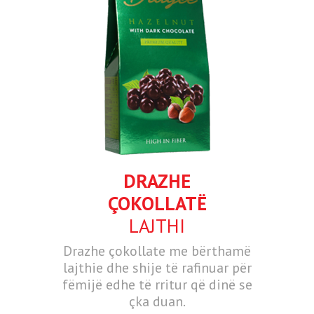
DRAZHE
ÇOKOLLATË
LAJTHI
Drazhe çokollate me bërthamë
lajthie dhe shije të rafinuar për
fëmijë edhe të rritur që dinë se
çka duan.