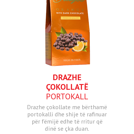
DRAZHE
ÇOKOLLATË
PORTOKALL
Drazhe çokollate me bërthamë
portokalli dhe shije të rafinuar
për fëmijë edhe të rritur që
dinë se çka duan.