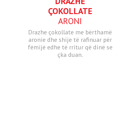
DRAZHE
ÇOKOLLATE
ARONI
Drazhe çokollate me bërthamë
aronie dhe shije të rafinuar për
fëmijë edhe të rritur që dinë se
çka duan.