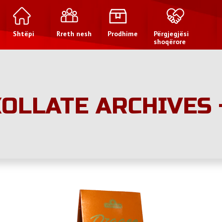
Shtëpi
Rreth nesh
Prodhime
Përgjegjësi
shoqërore
OLLATE ARCHIVES 