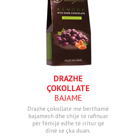
DRAZHE
ÇOKOLLATE
BAJAME
Drazhe çokollate me bërthamë
bajamesh dhe shije të rafinuar
për fëmijë edhe të rritur që
dinë se çka duan.