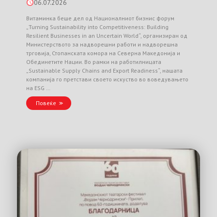
06.07.2026
Витаминка беше дел од Националниот бизнис форум
„Turning Sustainability into Competitiveness: Building
Resilient Businesses in an Uncertain World“, организиран од
Министерството за надворешни работи и надворешна
трговија, Стопанската комора на Северна Македонија и
Обединетите Нации. Во рамки на работилницата
„Sustainable Supply Chains and Export Readiness“, нашата
компанија го претстави своето искуство во воведувањето
на ESG …
Повеќе