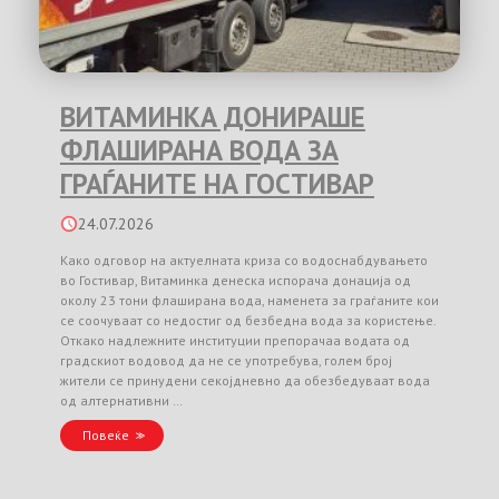
ВИТАМИНКА ДОНИРАШЕ
ФЛАШИРАНА ВОДА ЗА
ГРАЃАНИТЕ НА ГОСТИВАР
24.07.2026
Како одговор на актуелната криза со водоснабдувањето
во Гостивар, Витаминка денеска испорача донација од
околу 23 тони флаширана вода, наменета за граѓаните кои
се соочуваат со недостиг од безбедна вода за користење.
Откако надлежните институции препорачаа водата од
градскиот водовод да не се употребува, голем број
жители се принудени секојдневно да обезбедуваат вода
од алтернативни …
Повеќе