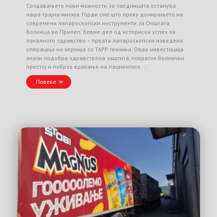
Создавањето нови можности за заедницата останува
наша трајна мисија. Горди сме што преку донирањето на
современи лапароскопски инструменти за Општата
болница во Прилеп, бевме дел од историски успех за
локалното здравство – првата лапароскопски изведена
операција на хернија со TAPP техника. Оваа инвестиција
значи подобра здравствена заштита, пократок болнички
престој и побрзо враќање на пациентите …
Повеќе