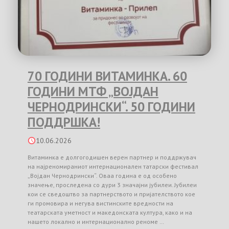
70 ГОДИНИ ВИТАМИНКА. 60
ГОДИНИ МТФ „ВОЈДАН
ЧЕРНОДРИНСКИ“. 50 ГОДИНИ
ПОДДРШКА!
10.06.2026
Витаминка е долгогодишен верен партнер и поддржувач
на најреномираниот интернационален татарски фестивал
„Војдан Чернодрински“. Оваа година е од особено
значење, проследена со дури 3 значајни јубилеи. Јубилеи
кои се сведоштво за партнерството и пријателството кое
ги промовира и негува вистинските вредности на
театарската уметност и македонската култура, како и на
нашето локално и интернационално реноме …