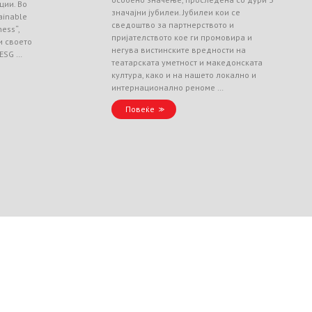
ции. Во
значајни јубилеи. Јубилеи кои се
ainable
сведоштво за партнерството и
ess“,
пријателството кое ги промовира и
и своето
негува вистинските вредности на
 ESG …
театарската уметност и македонската
култура, како и на нашето локално и
интернационално реноме …
Повеќе