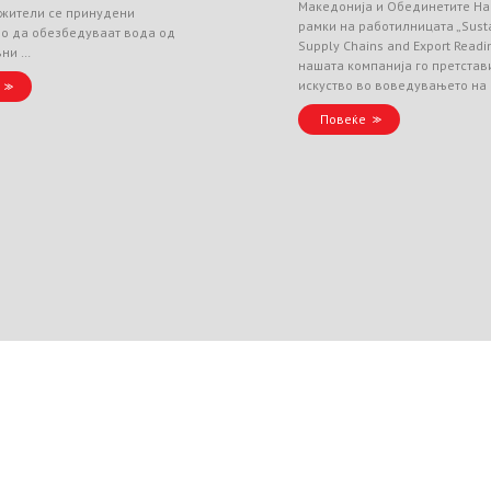
Македонија и Обединетите На
 жители се принудени
рамки на работилницата „Sust
но да обезбедуваат вода од
Supply Chains and Export Readin
вни …
нашата компанија го претстав
искуство во воведувањето на
Повеќе