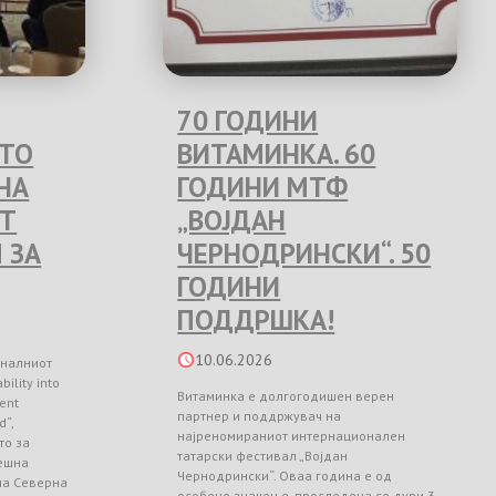
70 ГОДИНИ
ЕТО
ВИТАМИНКА. 60
НА
ГОДИНИ МТФ
Т
„ВОЈДАН
 ЗА
ЧЕРНОДРИНСКИ“. 50
ГОДИНИ
ПОДДРШКА!
10.06.2026
оналниот
ility into
Витаминка е долгогодишен верен
ient
партнер и поддржувач на
d“,
најреномираниот интернационален
то за
татарски фестивал „Војдан
ешна
Чернодрински“. Оваа година е од
 на Северна
особено значење, проследена со дури 3