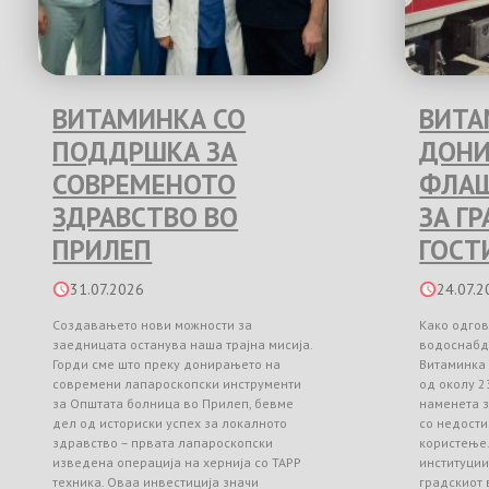
ВИТАМИНКА СО
ВИТА
ПОДДРШКА ЗА
ДОНИ
СОВРЕМЕНОТО
ФЛАШ
ЗДРАВСТВО ВО
ЗА Г
ПРИЛЕП
ГОСТ
31.07.2026
24.07.2
Создавањето нови можности за
Како одгов
заедницата останува наша трајна мисија.
водоснабд
Горди сме што преку донирањето на
Витаминка
современи лапароскопски инструменти
од околу 2
за Општата болница во Прилеп, бевме
наменета з
дел од историски успех за локалното
со недости
здравство – првата лапароскопски
користење
изведена операција на хернија со TAPP
институци
техника. Оваа инвестиција значи
градскиот 