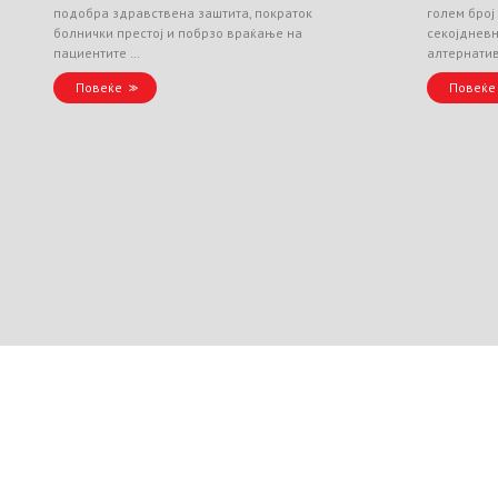
подобра здравствена заштита, пократок
голем број
болнички престој и побрзо враќање на
секојднев
пациентите …
алтернати
Повеќе
Повеќе