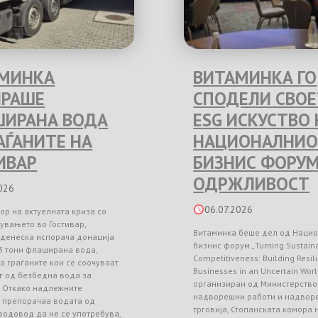
МИНКА
ВИТАМИНКА ГО
РАШЕ
СПОДЕЛИ СВО
ИРАНА ВОДА
ESG ИСКУСТВО 
РАЃАНИТЕ НА
НАЦИОНАЛНИО
ИВАР
БИЗНИС ФОРУМ
ОДРЖЛИВОСТ
026
06.07.2026
ор на актуелната криза со
увањето во Гостивар,
Витаминка беше дел од Наци
 денеска испорача донација
бизнис форум „Turning Sustainab
3 тони флаширана вода,
Competitiveness: Building Resil
а граѓаните кои се соочуваат
Businesses in an Uncertain Worl
г од безбедна вода за
организиран од Министерство
. Откако надлежните
надворешни работи и надвор
и препорачаа водата од
трговија, Стопанската комора
водовод да не се употребува,