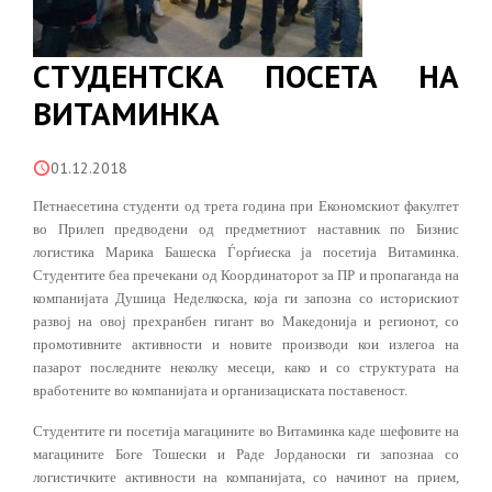
СТУДЕНТСКА ПОСЕТА НА
ВИТАМИНКА
01.12.2018
Петнаесетина студенти од трета година при Економскиот факултет
во Прилеп предводени од предметниот наставник по Бизнис
логистика Марика Башеска Ѓорѓиеска ја посетија Витаминка.
Студентите беа пречекани од Координаторот за ПР и пропаганда на
компанијата Душица Неделкоска, која ги запозна со историскиот
развој на овој прехранбен гигант во Македонија и регионот, со
промотивните активности и новите производи кои излегоа на
пазарот последните неколку месеци, како и со структурата на
вработените во компанијата и организациската поставеност.
Студентите ги посетија магацините во Витаминка каде шефовите на
магацините Боге Тошески и Раде Јорданоски ги запознаа со
логистичките активности на компанијата, со начинот на прием,