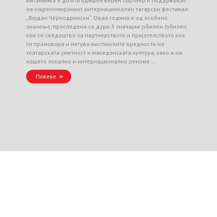
Витаминка е долгогодишен верен партнер и поддржувач
на најреномираниот интернационален татарски фестивал
„Војдан Чернодрински“. Оваа година е од особено
значење, проследена со дури 3 значајни јубилеи. Јубилеи
кои се сведоштво за партнерството и пријателството кое
ги промовира и негува вистинските вредности на
театарската уметност и македонската култура, како и на
нашето локално и интернационално реноме …
Повеќе