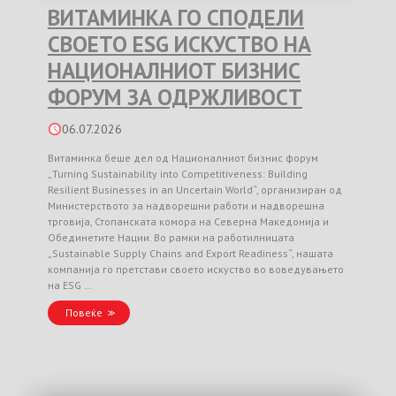
ВИТАМИНКА ГО СПОДЕЛИ
СВОЕТО ESG ИСКУСТВО НА
НАЦИОНАЛНИОТ БИЗНИС
ФОРУМ ЗА ОДРЖЛИВОСТ
06.07.2026
Витаминка беше дел од Националниот бизнис форум
„Turning Sustainability into Competitiveness: Building
Resilient Businesses in an Uncertain World“, организиран од
Министерството за надворешни работи и надворешна
трговија, Стопанската комора на Северна Македонија и
Обединетите Нации. Во рамки на работилницата
„Sustainable Supply Chains and Export Readiness“, нашата
компанија го претстави своето искуство во воведувањето
на ESG …
Повеќе