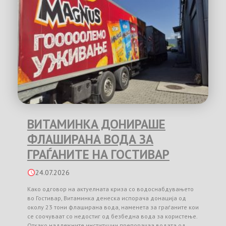
ВИТАМИНКА ДОНИРАШЕ
ФЛАШИРАНА ВОДА ЗА
ГРАЃАНИТЕ НА ГОСТИВАР
24.07.2026
Како одговор на актуелната криза со водоснабдувањето
во Гостивар, Витаминка денеска испорача донација од
околу 23 тони флаширана вода, наменета за граѓаните кои
се соочуваат со недостиг од безбедна вода за користење.
Откако надлежните институции препорачаа водата од