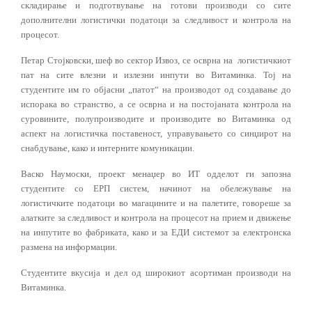
складирање и подготвување на готови производи со сите
дополнителни логистички податоци за следливост и контрола на
процесот.
Петар Стојковски, шеф во сектор Извоз, се осврна на логистичкиот
пат на сите влезни и излезни инпути во Витаминка. Тој на
студентите им го објасни „патот“ на производот од создавање до
испорака во странство, а се осврна и на постојаната контрола на
суровините, полупроизводите и производите во Витаминка од
аспект на логистичка поставеност, управувањето со синџирот на
снабдување, како и интерните комуникации.
Васко Наумоски, проект менаџер во ИТ одделот ги запозна
студентите со ЕРП систем, начинот на обележување на
логистичките податоци во магацините и на палетите, говореше за
алатките за следливост и контрола на процесот на прием и движење
на инпутите во фабриката, како и за ЕДИ системот за електронска
размена на информации.
Студентите вкусија и дел од широкиот асортиман производи на
Витаминка.