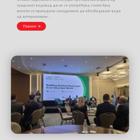
градскиот водовод да не се употребува, голем број
жители се принудени секојдневно да обезбедуваат вода
од алтернативни …
Повеќе