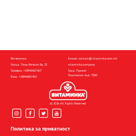
Витаминка
Емаил:
contact@vitaminka.com.mk
Улица: Леце Котески бр. 23
vitaminka.company
Телефон:
+38948407407
Град: Прилеп
Поштенски код: 7500
Факс:
+38948407407
© 2026 All Rights Reserved
Политика за приватност