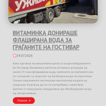
ВИТАМИНКА ДОНИРАШЕ
ФЛАШИРАНА ВОДА ЗА
ГРАЃАНИТЕ НА ГОСТИВАР
24.07.2026
Како одговор на актуелната криза со водоснабдувањето
во Гостивар, Витаминка денеска испорача донација од
околу 23 тони флаширана вода, наменета за граѓаните кои
се соочуваат со недостиг од безбедна вода за користење.
Откако надлежните институции препорачаа водата од
градскиот водовод да не се употребува, голем број
жители се принудени секојдневно да обезбедуваат вода
од алтернативни …
Повеќе