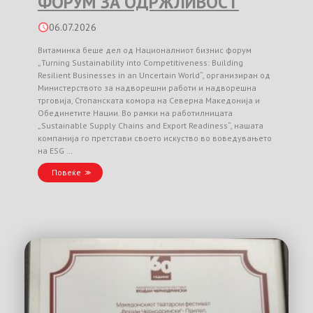
ФОРУМ ЗА ОДРЖЛИВОСТ
06.07.2026
Витаминка беше дел од Националниот бизнис форум
„Turning Sustainability into Competitiveness: Building
Resilient Businesses in an Uncertain World“, организиран од
Министерството за надворешни работи и надворешна
трговија, Стопанската комора на Северна Македонија и
Обединетите Нации. Во рамки на работилницата
„Sustainable Supply Chains and Export Readiness“, нашата
компанија го претстави своето искуство во воведувањето
на ESG …
Повеќе