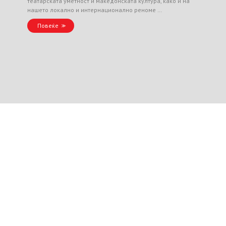
театарската уметност и македонската култура, како и на
нашето локално и интернационално реноме …
Повеќе