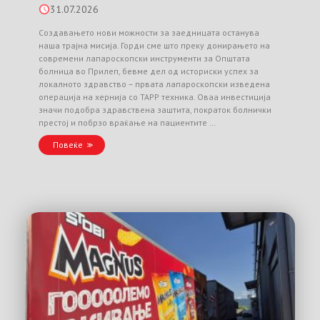
31.07.2026
Создавањето нови можности за заедницата останува
наша трајна мисија. Горди сме што преку донирањето на
современи лапароскопски инструменти за Општата
болница во Прилеп, бевме дел од историски успех за
локалното здравство – првата лапароскопски изведена
операција на хернија со TAPP техника. Оваа инвестиција
значи подобра здравствена заштита, пократок болнички
престој и побрзо враќање на пациентите …
Повеќе