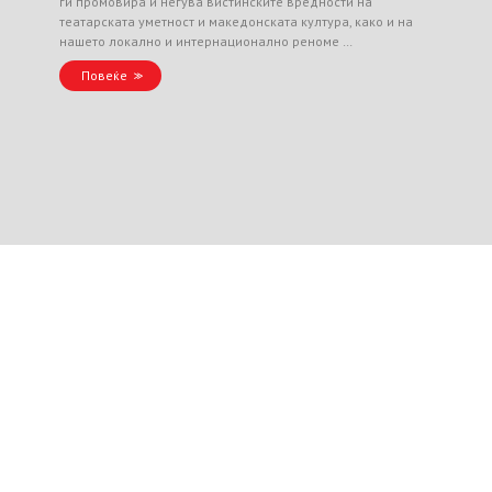
ги промовира и негува вистинските вредности на
театарската уметност и македонската култура, како и на
нашето локално и интернационално реноме …
Повеќе