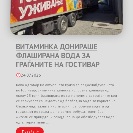
ВИТАМИНКА ДОНИРАШЕ
ФЛАШИРАНА ВОДА ЗА
ГРАЃАНИТЕ НА ГОСТИВАР
24.07.2026
Како одговор на актуелната криза со водоснабдувањето
во Гостивар, Витаминка денеска испорача донација од
околу 23 тони флаширана вода, наменета за граѓаните кои
се соочуваат со недостиг од безбедна вода за користење.
Откако надлежните институции препорачаа водата од
градскиот водовод да не се употребува, голем број
жители се принудени секојдневно да обезбедуваат вода
од алтернативни …
Повеќе