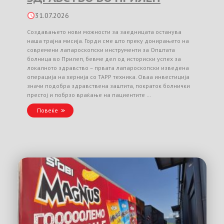
31.07.2026
Создавањето нови можности за заедницата останува
наша трајна мисија. Горди сме што преку донирањето на
современи лапароскопски инструменти за Општата
болница во Прилеп, бевме дел од историски успех за
локалното здравство – првата лапароскопски изведена
операција на хернија со TAPP техника. Оваа инвестиција
значи подобра здравствена заштита, пократок болнички
престој и побрзо враќање на пациентите …
Повеќе