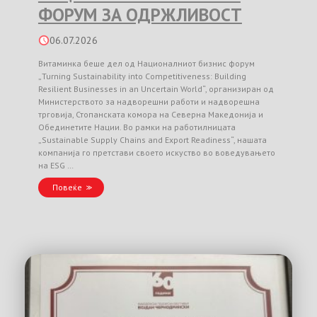
ФОРУМ ЗА ОДРЖЛИВОСТ
06.07.2026
Витаминка беше дел од Националниот бизнис форум
„Turning Sustainability into Competitiveness: Building
Resilient Businesses in an Uncertain World“, организиран од
Министерството за надворешни работи и надворешна
трговија, Стопанската комора на Северна Македонија и
Обединетите Нации. Во рамки на работилницата
„Sustainable Supply Chains and Export Readiness“, нашата
компанија го претстави своето искуство во воведувањето
на ESG …
Повеќе