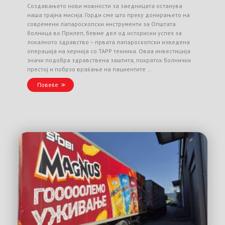
Создавањето нови можности за заедницата останува
наша трајна мисија. Горди сме што преку донирањето на
современи лапароскопски инструменти за Општата
болница во Прилеп, бевме дел од историски успех за
локалното здравство – првата лапароскопски изведена
операција на хернија со TAPP техника. Оваа инвестиција
значи подобра здравствена заштита, пократок болнички
престој и побрзо враќање на пациентите …
Повеќе