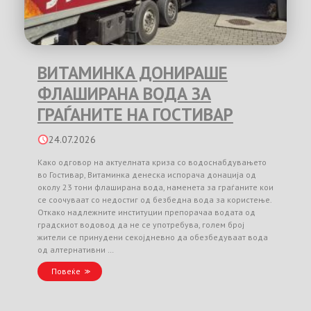
ВИТАМИНКА ДОНИРАШЕ
ФЛАШИРАНА ВОДА ЗА
ГРАЃАНИТЕ НА ГОСТИВАР
24.07.2026
Како одговор на актуелната криза со водоснабдувањето
во Гостивар, Витаминка денеска испорача донација од
околу 23 тони флаширана вода, наменета за граѓаните кои
се соочуваат со недостиг од безбедна вода за користење.
Откако надлежните институции препорачаа водата од
градскиот водовод да не се употребува, голем број
жители се принудени секојдневно да обезбедуваат вода
од алтернативни …
Повеќе