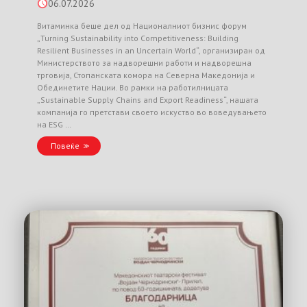
06.07.2026
Витаминка беше дел од Националниот бизнис форум
„Turning Sustainability into Competitiveness: Building
Resilient Businesses in an Uncertain World“, организиран од
Министерството за надворешни работи и надворешна
трговија, Стопанската комора на Северна Македонија и
Обединетите Нации. Во рамки на работилницата
„Sustainable Supply Chains and Export Readiness“, нашата
компанија го претстави своето искуство во воведувањето
на ESG …
Повеќе