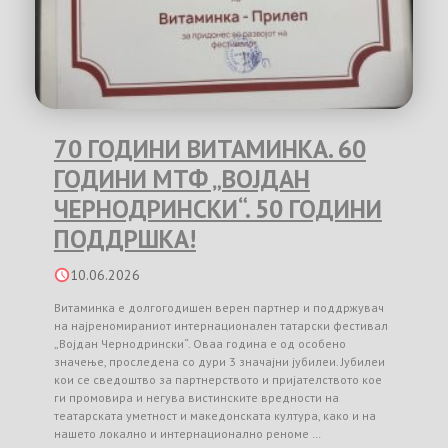
70 ГОДИНИ ВИТАМИНКА. 60
ГОДИНИ МТФ „ВОЈДАН
ЧЕРНОДРИНСКИ“. 50 ГОДИНИ
ПОДДРШКА!
10.06.2026
Витаминка е долгогодишен верен партнер и поддржувач
на најреномираниот интернационален татарски фестивал
„Војдан Чернодрински“. Оваа година е од особено
значење, проследена со дури 3 значајни јубилеи. Јубилеи
кои се сведоштво за партнерството и пријателството кое
ги промовира и негува вистинските вредности на
театарската уметност и македонската култура, како и на
нашето локално и интернационално реноме …