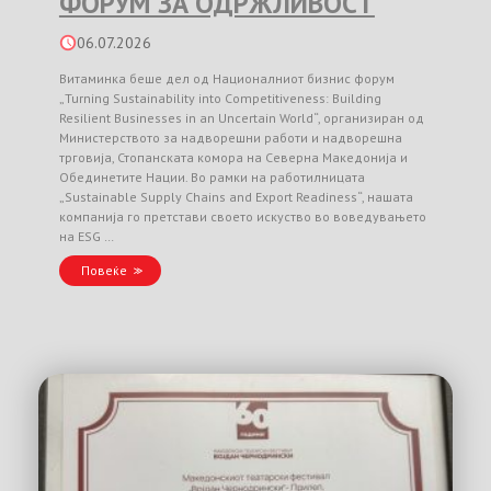
ФОРУМ ЗА ОДРЖЛИВОСТ
06.07.2026
Витаминка беше дел од Националниот бизнис форум
„Turning Sustainability into Competitiveness: Building
Resilient Businesses in an Uncertain World“, организиран од
Министерството за надворешни работи и надворешна
трговија, Стопанската комора на Северна Македонија и
Обединетите Нации. Во рамки на работилницата
„Sustainable Supply Chains and Export Readiness“, нашата
компанија го претстави своето искуство во воведувањето
на ESG …
Повеќе