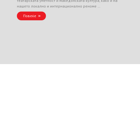
театарската уметност и македонската култура, како и на
нашето локално и интернационално реноме …
Повеќе