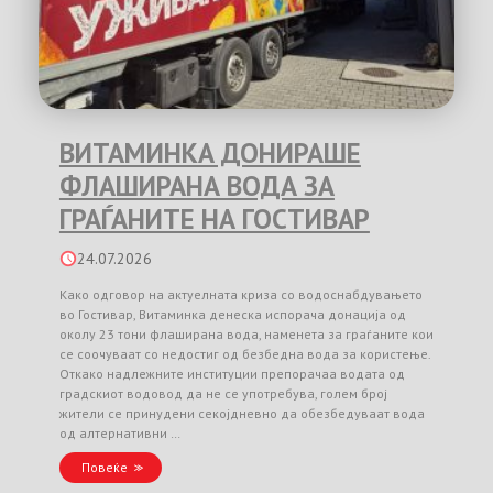
ВИТАМИНКА ДОНИРАШЕ
ФЛАШИРАНА ВОДА ЗА
ГРАЃАНИТЕ НА ГОСТИВАР
24.07.2026
Како одговор на актуелната криза со водоснабдувањето
во Гостивар, Витаминка денеска испорача донација од
околу 23 тони флаширана вода, наменета за граѓаните кои
се соочуваат со недостиг од безбедна вода за користење.
Откако надлежните институции препорачаа водата од
градскиот водовод да не се употребува, голем број
жители се принудени секојдневно да обезбедуваат вода
од алтернативни …
Повеќе