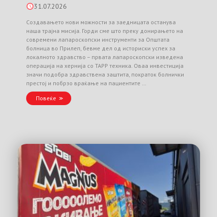
31.07.2026
Создавањето нови можности за заедницата останува
наша трајна мисија. Горди сме што преку донирањето на
современи лапароскопски инструменти за Општата
болница во Прилеп, бевме дел од историски успех за
локалното здравство – првата лапароскопски изведена
операција на хернија со TAPP техника. Оваа инвестиција
значи подобра здравствена заштита, пократок болнички
престој и побрзо враќање на пациентите …
Повеќе