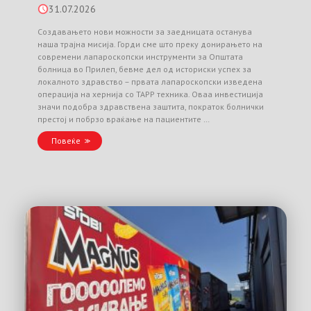
31.07.2026
Создавањето нови можности за заедницата останува
наша трајна мисија. Горди сме што преку донирањето на
современи лапароскопски инструменти за Општата
болница во Прилеп, бевме дел од историски успех за
локалното здравство – првата лапароскопски изведена
операција на хернија со TAPP техника. Оваа инвестиција
значи подобра здравствена заштита, пократок болнички
престој и побрзо враќање на пациентите …
Повеќе