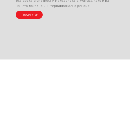
театарската уметност и македонската култура, како и на
нашето локално и интернационално реноме …
Повеќе