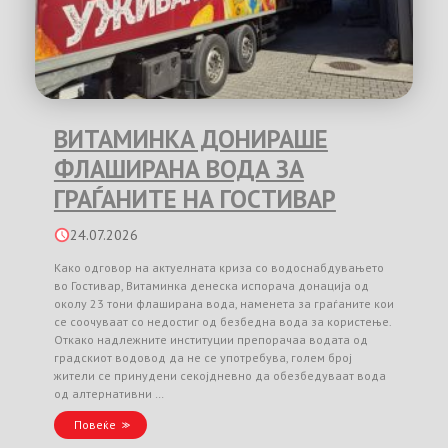
ВИТАМИНКА ДОНИРАШЕ
ФЛАШИРАНА ВОДА ЗА
ГРАЃАНИТЕ НА ГОСТИВАР
24.07.2026
Како одговор на актуелната криза со водоснабдувањето
во Гостивар, Витаминка денеска испорача донација од
околу 23 тони флаширана вода, наменета за граѓаните кои
се соочуваат со недостиг од безбедна вода за користење.
Откако надлежните институции препорачаа водата од
градскиот водовод да не се употребува, голем број
жители се принудени секојдневно да обезбедуваат вода
од алтернативни …
Повеќе