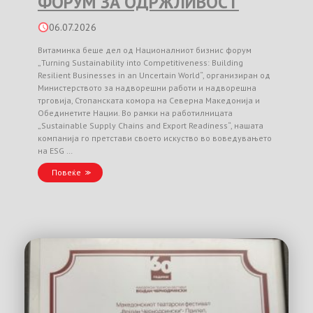
ФОРУМ ЗА ОДРЖЛИВОСТ
06.07.2026
Витаминка беше дел од Националниот бизнис форум
„Turning Sustainability into Competitiveness: Building
Resilient Businesses in an Uncertain World“, организиран од
Министерството за надворешни работи и надворешна
трговија, Стопанската комора на Северна Македонија и
Обединетите Нации. Во рамки на работилницата
„Sustainable Supply Chains and Export Readiness“, нашата
компанија го претстави своето искуство во воведувањето
на ESG …
Повеќе