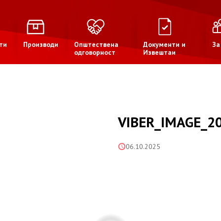
ти
Производи
Општествена
Документи и
За
одговорност
Извештаи
VIBER_IMAGE_20
06.10.2025