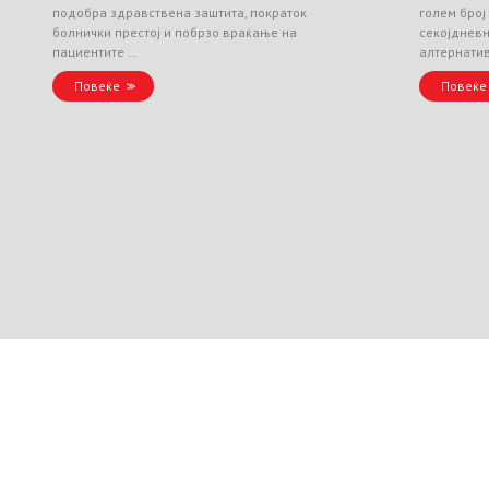
подобра здравствена заштита, пократок
голем број
болнички престој и побрзо враќање на
секојднев
пациентите …
алтернати
Повеќе
Повеќе