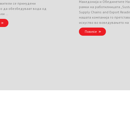
Македонија и Обединетите На
 жители се принудени
рамки на работилницата „Sust
но да обезбедуваат вода од
Supply Chains and Export Readin
вни …
нашата компанија го претстав
искуство во воведувањето на
Повеќе