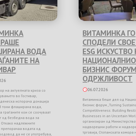
МИНКА
ВИТАМИНКА ГО
РАШЕ
СПОДЕЛИ СВО
ИРАНА ВОДА
ESG ИСКУСТВО 
РАЃАНИТЕ НА
НАЦИОНАЛНИО
ИВАР
БИЗНИС ФОРУМ
ОДРЖЛИВОСТ
026
06.07.2026
ор на актуелната криза со
увањето во Гостивар,
Витаминка беше дел од Наци
 денеска испорача донација
бизнис форум „Turning Sustainab
3 тони флаширана вода,
Competitiveness: Building Resil
а граѓаните кои се соочуваат
Businesses in an Uncertain Worl
г од безбедна вода за
организиран од Министерство
. Откако надлежните
надворешни работи и надвор
и препорачаа водата од
трговија, Стопанската комора
водовод да не се употребува,