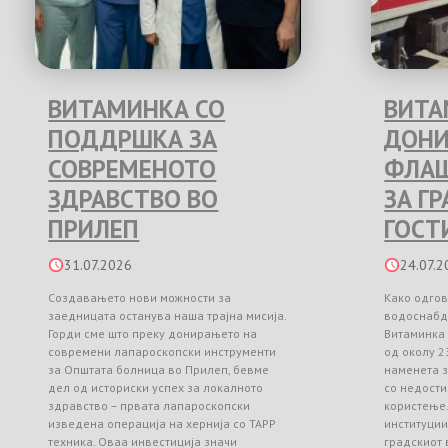
ВИТАМИНКА СО
ВИТА
ПОДДРШКА ЗА
ДОНИ
СОВРЕМЕНОТО
ФЛАШ
ЗДРАВСТВО ВО
ЗА Г
ПРИЛЕП
ГОСТ
31.07.2026
24.07.2
Создавањето нови можности за
Како одгов
заедницата останува наша трајна мисија.
водоснабд
Горди сме што преку донирањето на
Витаминка
современи лапароскопски инструменти
од околу 2
за Општата болница во Прилеп, бевме
наменета з
дел од историски успех за локалното
со недости
здравство – првата лапароскопски
користење
изведена операција на хернија со TAPP
институци
техника. Оваа инвестиција значи
градскиот 