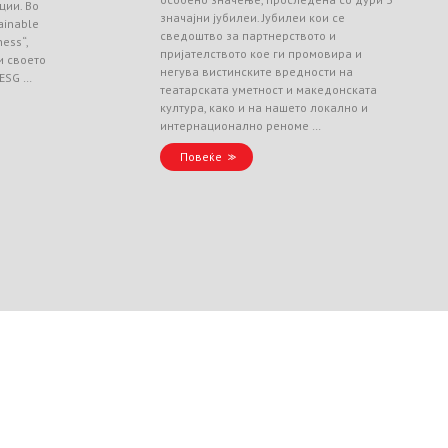
ции. Во
значајни јубилеи. Јубилеи кои се
ainable
сведоштво за партнерството и
ess“,
пријателството кое ги промовира и
и своето
негува вистинските вредности на
 ESG …
театарската уметност и македонската
култура, како и на нашето локално и
интернационално реноме …
Повеќе