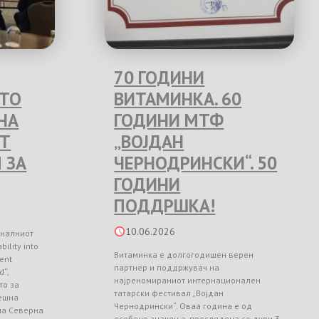
70 ГОДИНИ
ЕТО
ВИТАМИНКА. 60
НА
ГОДИНИ МТФ
Т
„ВОЈДАН
 ЗА
ЧЕРНОДРИНСКИ“. 50
ГОДИНИ
ПОДДРШКА!
10.06.2026
оналниот
ility into
Витаминка е долгогодишен верен
ient
партнер и поддржувач на
d“,
најреномираниот интернационален
то за
татарски фестивал „Војдан
ешна
Чернодрински“. Оваа година е од
 на Северна
особено значење, проследена со дури 3