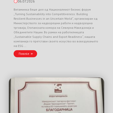
06.07.2026
Витаминка беше дел од Националниот бизнис форум
„Turning Sustainability into Competitiveness: Building
Resilient Businesses in an Uncertain World“, организиран од
Министерството за надворешни работи и надворешна
трговија, Стопанската комора на Северна Македонија и
Обединетите Нации. Во рамки на работилницата
„Sustainable Supply Chains and Export Readiness“, нашата
компанија го претстави своето искуство во воведувањето
на ESG …
Повеќе