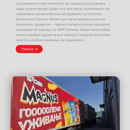
Создавањето нови можности за заедницата останува
наша трајна мисија. Горди сме што преку донирањето на
современи лапароскопски инструменти за Општата
болница во Прилеп, бевме дел од историски успех за
локалното здравство – првата лапароскопски изведена
операција на хернија со TAPP техника. Оваа инвестиција
значи подобра здравствена заштита, пократок болнички
престој и побрзо враќање на пациентите …
Повеќе