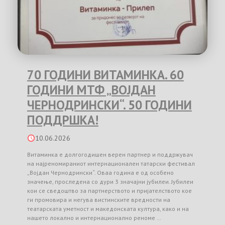
70 ГОДИНИ ВИТАМИНКА. 60
ГОДИНИ МТФ „ВОЈДАН
ЧЕРНОДРИНСКИ“. 50 ГОДИНИ
ПОДДРШКА!
10.06.2026
Витаминка е долгогодишен верен партнер и поддржувач
на најреномираниот интернационален татарски фестивал
„Војдан Чернодрински“. Оваа година е од особено
значење, проследена со дури 3 значајни јубилеи. Јубилеи
кои се сведоштво за партнерството и пријателството кое
ги промовира и негува вистинските вредности на
театарската уметност и македонската култура, како и на
нашето локално и интернационално реноме …