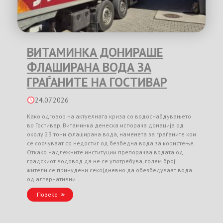
ВИТАМИНКА ДОНИРАШЕ
ФЛАШИРАНА ВОДА ЗА
ГРАЃАНИТЕ НА ГОСТИВАР
24.07.2026
Како одговор на актуелната криза со водоснабдувањето
во Гостивар, Витаминка денеска испорача донација од
околу 23 тони флаширана вода, наменета за граѓаните кои
се соочуваат со недостиг од безбедна вода за користење.
Откако надлежните институции препорачаа водата од
градскиот водовод да не се употребува, голем број
жители се принудени секојдневно да обезбедуваат вода
од алтернативни …
Повеќе