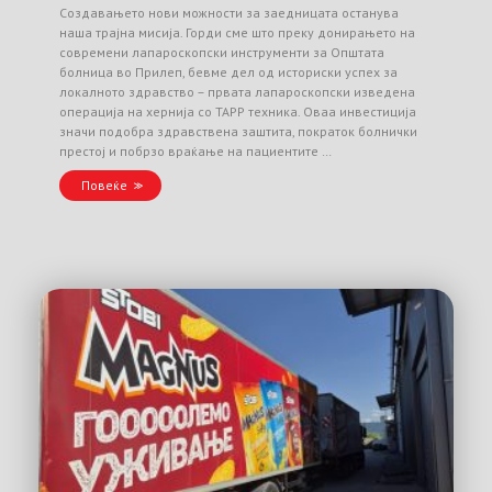
Создавањето нови можности за заедницата останува
наша трајна мисија. Горди сме што преку донирањето на
современи лапароскопски инструменти за Општата
болница во Прилеп, бевме дел од историски успех за
локалното здравство – првата лапароскопски изведена
операција на хернија со TAPP техника. Оваа инвестиција
значи подобра здравствена заштита, пократок болнички
престој и побрзо враќање на пациентите …
Повеќе