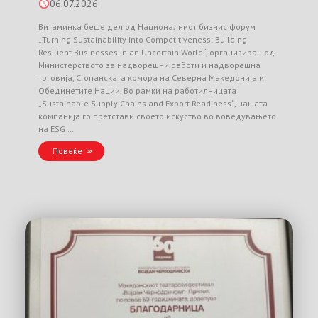
06.07.2026
Витаминка беше дел од Националниот бизнис форум
„Turning Sustainability into Competitiveness: Building
Resilient Businesses in an Uncertain World“, организиран од
Министерството за надворешни работи и надворешна
трговија, Стопанската комора на Северна Македонија и
Обединетите Нации. Во рамки на работилницата
„Sustainable Supply Chains and Export Readiness“, нашата
компанија го претстави своето искуство во воведувањето
на ESG …
Повеќе