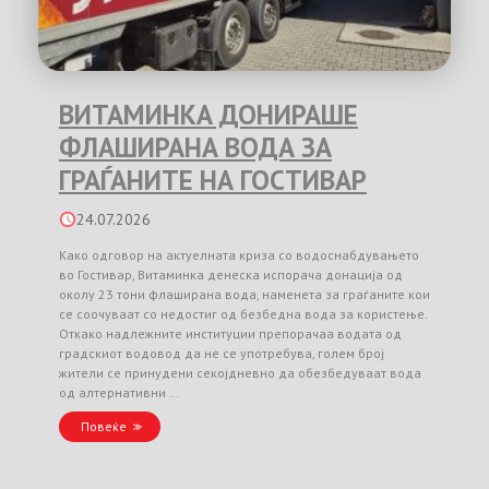
ВИТАМИНКА ДОНИРАШЕ
ФЛАШИРАНА ВОДА ЗА
ГРАЃАНИТЕ НА ГОСТИВАР
24.07.2026
Како одговор на актуелната криза со водоснабдувањето
во Гостивар, Витаминка денеска испорача донација од
околу 23 тони флаширана вода, наменета за граѓаните кои
се соочуваат со недостиг од безбедна вода за користење.
Откако надлежните институции препорачаа водата од
градскиот водовод да не се употребува, голем број
жители се принудени секојдневно да обезбедуваат вода
од алтернативни …
Повеќе