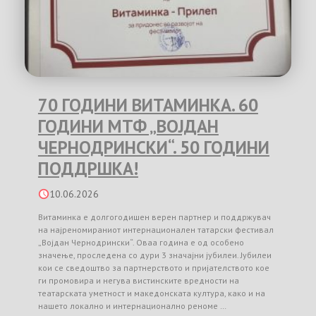
70 ГОДИНИ ВИТАМИНКА. 60
ГОДИНИ МТФ „ВОЈДАН
ЧЕРНОДРИНСКИ“. 50 ГОДИНИ
ПОДДРШКА!
10.06.2026
Витаминка е долгогодишен верен партнер и поддржувач
на најреномираниот интернационален татарски фестивал
„Војдан Чернодрински“. Оваа година е од особено
значење, проследена со дури 3 значајни јубилеи. Јубилеи
кои се сведоштво за партнерството и пријателството кое
ги промовира и негува вистинските вредности на
театарската уметност и македонската култура, како и на
нашето локално и интернационално реноме …