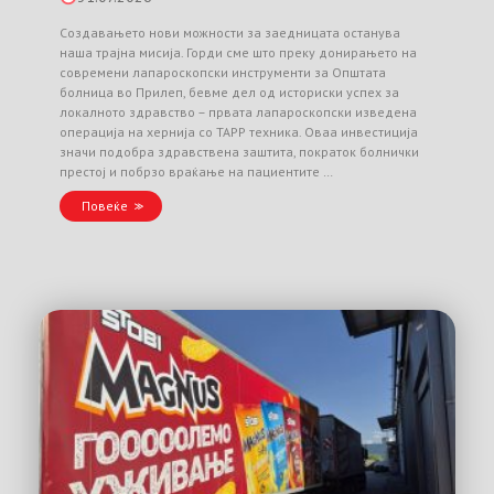
Создавањето нови можности за заедницата останува
наша трајна мисија. Горди сме што преку донирањето на
современи лапароскопски инструменти за Општата
болница во Прилеп, бевме дел од историски успех за
локалното здравство – првата лапароскопски изведена
операција на хернија со TAPP техника. Оваа инвестиција
значи подобра здравствена заштита, пократок болнички
престој и побрзо враќање на пациентите …
Повеќе