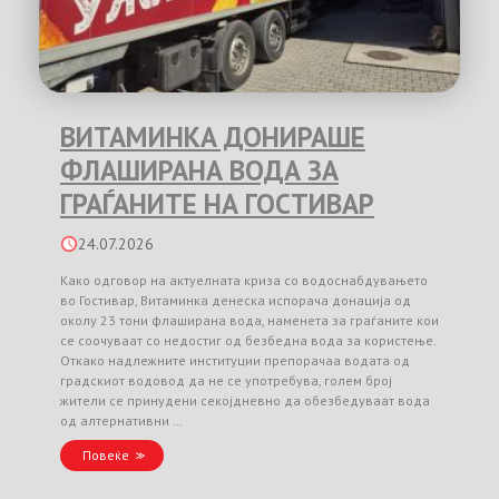
ВИТАМИНКА ДОНИРАШЕ
ФЛАШИРАНА ВОДА ЗА
ГРАЃАНИТЕ НА ГОСТИВАР
24.07.2026
Како одговор на актуелната криза со водоснабдувањето
во Гостивар, Витаминка денеска испорача донација од
околу 23 тони флаширана вода, наменета за граѓаните кои
се соочуваат со недостиг од безбедна вода за користење.
Откако надлежните институции препорачаа водата од
градскиот водовод да не се употребува, голем број
жители се принудени секојдневно да обезбедуваат вода
од алтернативни …
Повеќе