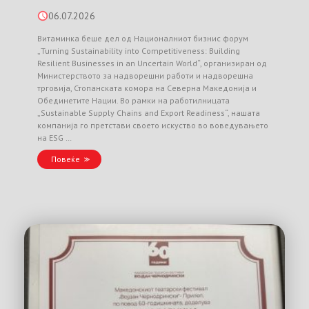
06.07.2026
Витаминка беше дел од Националниот бизнис форум
„Turning Sustainability into Competitiveness: Building
Resilient Businesses in an Uncertain World“, организиран од
Министерството за надворешни работи и надворешна
трговија, Стопанската комора на Северна Македонија и
Обединетите Нации. Во рамки на работилницата
„Sustainable Supply Chains and Export Readiness“, нашата
компанија го претстави своето искуство во воведувањето
на ESG …
Повеќе