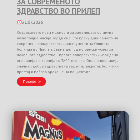
ЗА СОВРЕМЕНОТО
ЗДРАВСТВО ВО ПРИЛЕП
31.07.2026
Создавањето нови можности за заедницата останува
наша трајна мисија. Горди сме што преку донирањето на
современи лапароскопски инструменти за Општата
болница во Прилеп, бевме дел од историски успех за
локалното здравство – првата лапароскопски изведена
операција на хернија со TAPP техника. Оваа инвестиција
значи подобра здравствена заштита, пократок болнички
престој и побрзо враќање на пациентите …
Повеќе