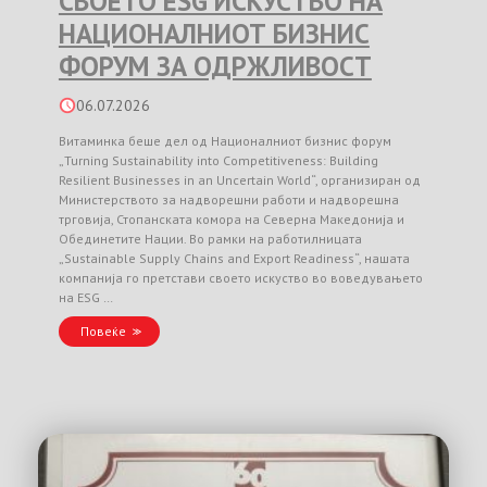
СВОЕТО ESG ИСКУСТВО НА
НАЦИОНАЛНИОТ БИЗНИС
ФОРУМ ЗА ОДРЖЛИВОСТ
06.07.2026
Витаминка беше дел од Националниот бизнис форум
„Turning Sustainability into Competitiveness: Building
Resilient Businesses in an Uncertain World“, организиран од
Министерството за надворешни работи и надворешна
трговија, Стопанската комора на Северна Македонија и
Обединетите Нации. Во рамки на работилницата
„Sustainable Supply Chains and Export Readiness“, нашата
компанија го претстави своето искуство во воведувањето
на ESG …
Повеќе