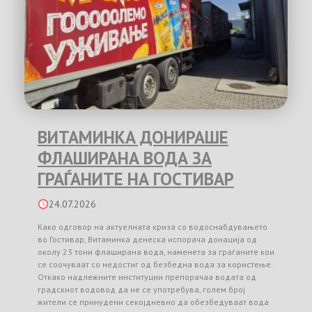
ВИТАМИНКА ДОНИРАШЕ
ФЛАШИРАНА ВОДА ЗА
ГРАЃАНИТЕ НА ГОСТИВАР
24.07.2026
Како одговор на актуелната криза со водоснабдувањето
во Гостивар, Витаминка денеска испорача донација од
околу 23 тони флаширана вода, наменета за граѓаните кои
се соочуваат со недостиг од безбедна вода за користење.
Откако надлежните институции препорачаа водата од
градскиот водовод да не се употребува, голем број
жители се принудени секојдневно да обезбедуваат вода