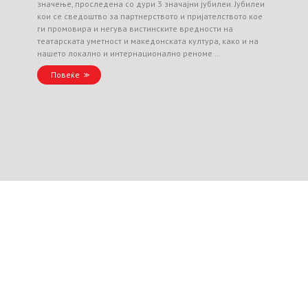
значење, проследена со дури 3 значајни јубилеи. Јубилеи
кои се сведоштво за партнерството и пријателството кое
ги промовира и негува вистинските вредности на
театарската уметност и македонската култура, како и на
нашето локално и интернационално реноме …
Повеќе