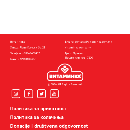
Витаминка
Емаил:
contact@vitaminka.com.mk
Улица: Леце Котески бр. 23
vitaminka.company
Телефон:
+38948407407
Град: Прилеп
Поштенски код: 7500
Факс:
+38948407407
© 2026 All Rights Reserved
Политика за приватност
Политика за колачиња
Donacije I društvena odgovornost