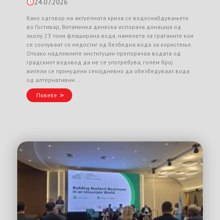
24.07.2026
Како одговор на актуелната криза со водоснабдувањето
во Гостивар, Витаминка денеска испорача донација од
околу 23 тони флаширана вода, наменета за граѓаните кои
се соочуваат со недостиг од безбедна вода за користење.
Откако надлежните институции препорачаа водата од
градскиот водовод да не се употребува, голем број
жители се принудени секојдневно да обезбедуваат вода
од алтернативни …
Повеќе