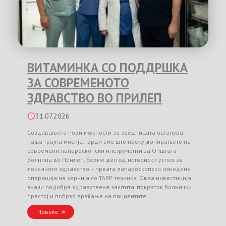
ВИТАМИНКА СО ПОДДРШКА
ЗА СОВРЕМЕНОТО
ЗДРАВСТВО ВО ПРИЛЕП
31.07.2026
Создавањето нови можности за заедницата останува
наша трајна мисија. Горди сме што преку донирањето на
современи лапароскопски инструменти за Општата
болница во Прилеп, бевме дел од историски успех за
локалното здравство – првата лапароскопски изведена
операција на хернија со TAPP техника. Оваа инвестиција
значи подобра здравствена заштита, пократок болнички
престој и побрзо враќање на пациентите …
Повеќе