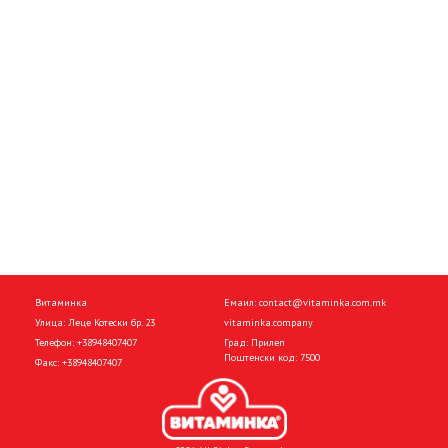
Витаминка
Емаил:
contact@vitaminka.com.mk
Улица: Леце Котески бр. 23
vitaminka.company
Телефон:
+38948407407
Град: Прилеп
Поштенски код: 7500
Факс:
+38948407407