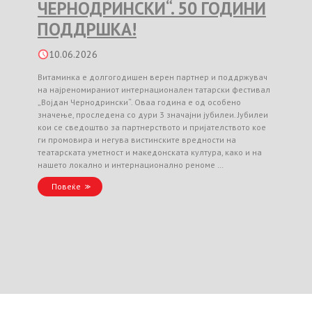
ЧЕРНОДРИНСКИ“. 50 ГОДИНИ
ПОДДРШКА!
10.06.2026
Витаминка е долгогодишен верен партнер и поддржувач
на најреномираниот интернационален татарски фестивал
„Војдан Чернодрински“. Оваа година е од особено
значење, проследена со дури 3 значајни јубилеи. Јубилеи
кои се сведоштво за партнерството и пријателството кое
ги промовира и негува вистинските вредности на
театарската уметност и македонската култура, како и на
нашето локално и интернационално реноме …
Повеќе