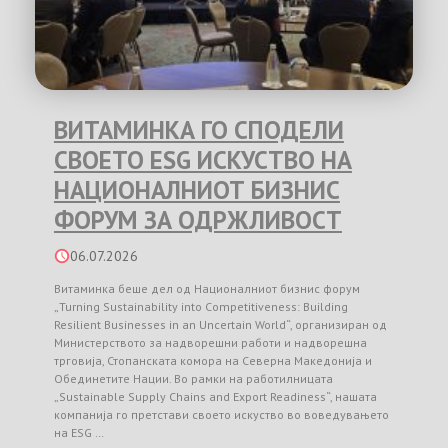
ВИТАМИНКА ГО СПОДЕЛИ
СВОЕТО ESG ИСКУСТВО НА
НАЦИОНАЛНИОТ БИЗНИС
ФОРУМ ЗА ОДРЖЛИВОСТ
06.07.2026
Витаминка беше дел од Националниот бизнис форум
„Turning Sustainability into Competitiveness: Building
Resilient Businesses in an Uncertain World“, организиран од
Министерството за надворешни работи и надворешна
трговија, Стопанската комора на Северна Македонија и
Обединетите Нации. Во рамки на работилницата
„Sustainable Supply Chains and Export Readiness“, нашата
компанија го претстави своето искуство во воведувањето
на ESG …