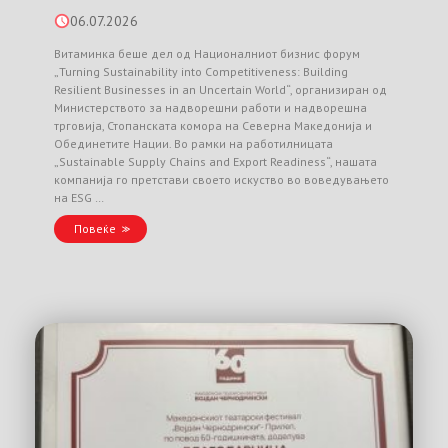
06.07.2026
Витаминка беше дел од Националниот бизнис форум
„Turning Sustainability into Competitiveness: Building
Resilient Businesses in an Uncertain World“, организиран од
Министерството за надворешни работи и надворешна
трговија, Стопанската комора на Северна Македонија и
Обединетите Нации. Во рамки на работилницата
„Sustainable Supply Chains and Export Readiness“, нашата
компанија го претстави своето искуство во воведувањето
на ESG …
Повеќе