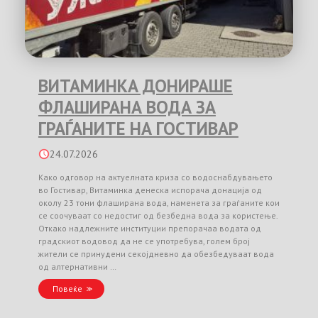
ВИТАМИНКА ДОНИРАШЕ
ФЛАШИРАНА ВОДА ЗА
ГРАЃАНИТЕ НА ГОСТИВАР
24.07.2026
Како одговор на актуелната криза со водоснабдувањето
во Гостивар, Витаминка денеска испорача донација од
околу 23 тони флаширана вода, наменета за граѓаните кои
се соочуваат со недостиг од безбедна вода за користење.
Откако надлежните институции препорачаа водата од
градскиот водовод да не се употребува, голем број
жители се принудени секојдневно да обезбедуваат вода
од алтернативни …
Повеќе