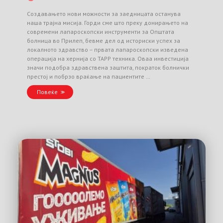
Создавањето нови можности за заедницата останува
наша трајна мисија. Горди сме што преку донирањето на
современи лапароскопски инструменти за Општата
болница во Прилеп, бевме дел од историски успех за
локалното здравство – првата лапароскопски изведена
операција на хернија со TAPP техника. Оваа инвестиција
значи подобра здравствена заштита, пократок болнички
престој и побрзо враќање на пациентите …
Повеќе