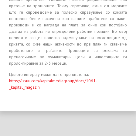
кратење на трошоците. Токму спротивно, една од мерките
што ги спроведовме за полесно справување со кризата
повторно беше насочена кон нашите вработени со пакет
производи и со награда на плата за оние кои постојано
доаѓаа на работа на определени работни позиции. Во овој
период и со цел полесно надминување на последиците од
кризата, со сите наши активности во прв план ги ставивме
вработените и граѓаните. Трошоците за реклама ги
пренасочивме во хуманитарни цели, а инвестициите ги
пролонгиравме за 2-3 месеци.
Целото интервју може да го прочитате на:
https://issuu.com/kapitalmediagroup/docs/1061-
_kapital_magazin