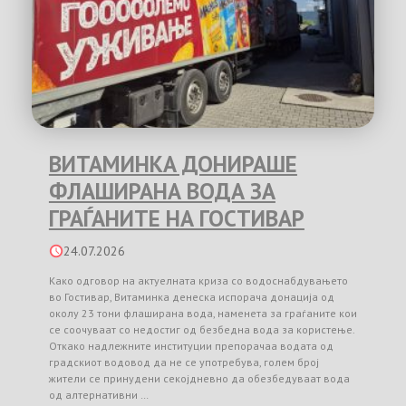
ВИТАМИНКА ДОНИРАШЕ
ФЛАШИРАНА ВОДА ЗА
ГРАЃАНИТЕ НА ГОСТИВАР
24.07.2026
Како одговор на актуелната криза со водоснабдувањето
во Гостивар, Витаминка денеска испорача донација од
околу 23 тони флаширана вода, наменета за граѓаните кои
се соочуваат со недостиг од безбедна вода за користење.
Откако надлежните институции препорачаа водата од
градскиот водовод да не се употребува, голем број
жители се принудени секојдневно да обезбедуваат вода
од алтернативни …