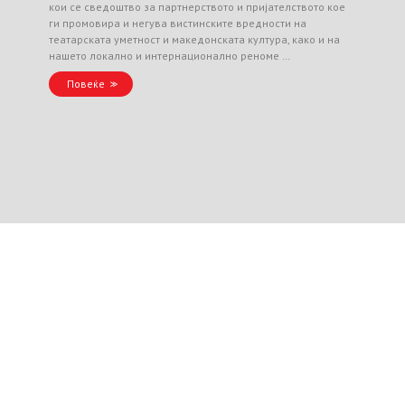
кои се сведоштво за партнерството и пријателството кое
ги промовира и негува вистинските вредности на
театарската уметност и македонската култура, како и на
нашето локално и интернационално реноме …
Повеќе