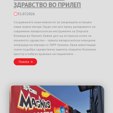
ЗДРАВСТВО ВО ПРИЛЕП
31.07.2026
Создавањето нови можности за заедницата останува
наша трајна мисија. Горди сме што преку донирањето на
современи лапароскопски инструменти за Општата
болница во Прилеп, бевме дел од историски успех за
локалното здравство – првата лапароскопски изведена
операција на хернија со TAPP техника. Оваа инвестиција
значи подобра здравствена заштита, пократок болнички
престој и побрзо враќање на пациентите …
Повеќе