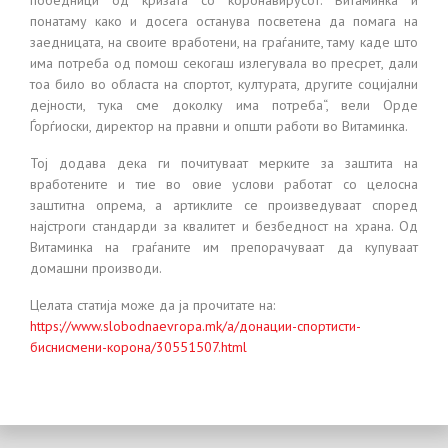
победници од кризата со коронавирусот. Витаминка и
понатаму како и досега останува посветена да помага на
заедницата, на своите вработени, на граѓаните, таму каде што
има потреба од помош секогаш излегувала во пресрет, дали
тоа било во областа на спортот, културата, другите социјални
дејности, тука сме доколку има потреба“, вели Орде
Ѓорѓиоски, директор на правни и општи работи во Витаминка.
Тој додава дека ги почитуваат мерките за заштита на
вработените и тие во овие услови работат со целосна
заштитна опрема, а артиклите се произведуваат според
најстроги стандарди за квалитет и безбедност на храна. Од
Витаминка на граѓаните им препорачуваат да купуваат
домашни производи.
Целата статија може да ја прочитате на:
https://www.slobodnaevropa.mk/a/донации-спортисти-
биснисмени-корона/30551507.html