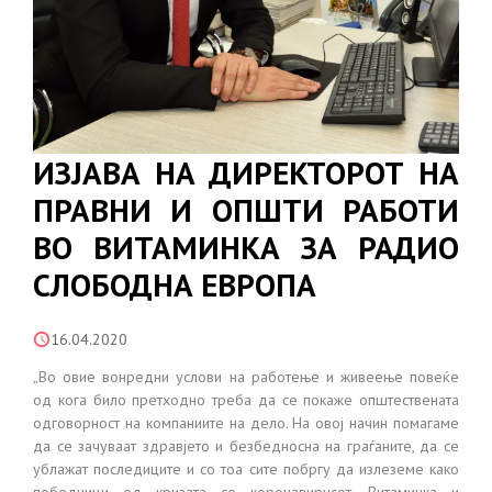
ИЗЈАВА НА ДИРЕКТОРОТ НА
ПРАВНИ И ОПШТИ РАБОТИ
ВО ВИТАМИНКА ЗА РАДИО
СЛОБОДНА ЕВРОПА
16.04.2020
„Во овие вонредни услови на работење и живеење повеќе
од кога било претходно треба да се покаже општествената
одговорност на компаниите на дело. На овој начин помагаме
да се зачуваат здравјето и безбедносна на граѓаните, да се
ублажат последиците и со тоа сите побргу да излеземе како