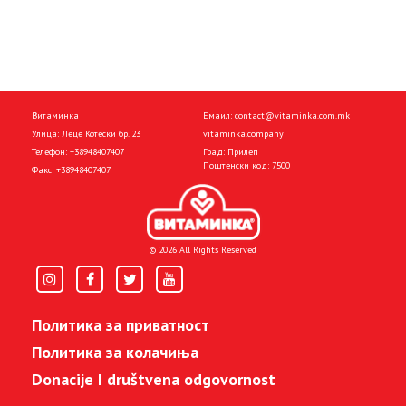
Витаминка
Емаил:
contact@vitaminka.com.mk
Улица: Леце Котески бр. 23
vitaminka.company
Телефон:
+38948407407
Град: Прилеп
Поштенски код: 7500
Факс:
+38948407407
© 2026 All Rights Reserved
Политика за приватност
Политика за колачиња
Donacije I društvena odgovornost