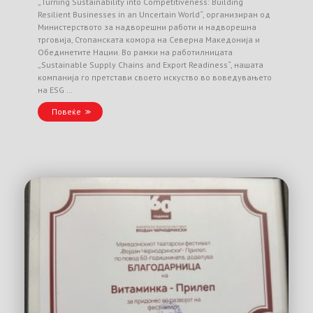
„Turning Sustainability into Competitiveness: Building
Resilient Businesses in an Uncertain World“, организиран од
Министерството за надворешни работи и надворешна
трговија, Стопанската комора на Северна Македонија и
Обединетите Нации. Во рамки на работилницата
„Sustainable Supply Chains and Export Readiness“, нашата
компанија го претстави своето искуство во воведувањето
на ESG …
Повеќе