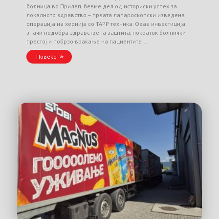
болница во Прилеп, бевме дел од историски успех за
локалното здравство – првата лапароскопски изведена
операција на хернија со TAPP техника. Оваа инвестиција
значи подобра здравствена заштита, пократок болнички
престој и побрзо враќање на пациентите …
Повеќе