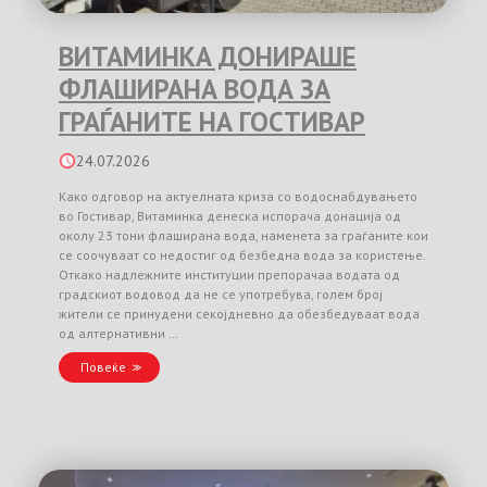
ВИТАМИНКА ДОНИРАШЕ
ФЛАШИРАНА ВОДА ЗА
ГРАЃАНИТЕ НА ГОСТИВАР
24.07.2026
Како одговор на актуелната криза со водоснабдувањето
во Гостивар, Витаминка денеска испорача донација од
околу 23 тони флаширана вода, наменета за граѓаните кои
се соочуваат со недостиг од безбедна вода за користење.
Откако надлежните институции препорачаа водата од
градскиот водовод да не се употребува, голем број
жители се принудени секојдневно да обезбедуваат вода
од алтернативни …
Повеќе