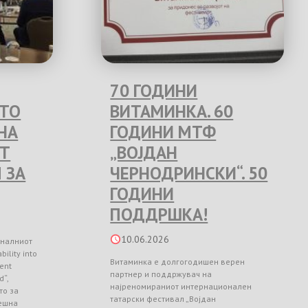
70 ГОДИНИ
ЕТО
ВИТАМИНКА. 60
НА
ГОДИНИ МТФ
Т
„ВОЈДАН
 ЗА
ЧЕРНОДРИНСКИ“. 50
ГОДИНИ
ПОДДРШКА!
10.06.2026
оналниот
ility into
Витаминка е долгогодишен верен
ient
партнер и поддржувач на
d“,
најреномираниот интернационален
то за
татарски фестивал „Војдан
ешна