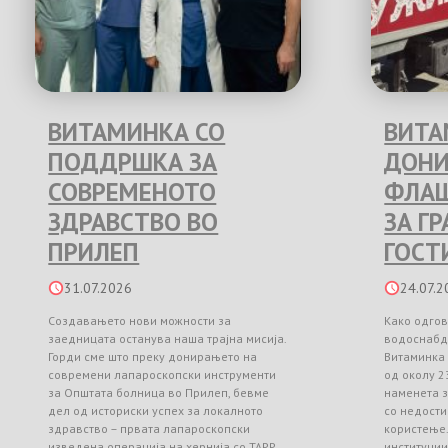
ВИТАМИНКА СО
ВИТА
ПОДДРШКА ЗА
ДОНИ
СОВРЕМЕНОТО
ФЛАШ
ЗДРАВСТВО ВО
ЗА Г
ПРИЛЕП
ГОСТ
31.07.2026
24.07.2
Создавањето нови можности за
Како одгов
заедницата останува наша трајна мисија.
водоснабд
Горди сме што преку донирањето на
Витаминка
современи лапароскопски инструменти
од околу 2
за Општата болница во Прилеп, бевме
наменета з
дел од историски успех за локалното
со недости
здравство – првата лапароскопски
користење
изведена операција на хернија со TAPP
институци