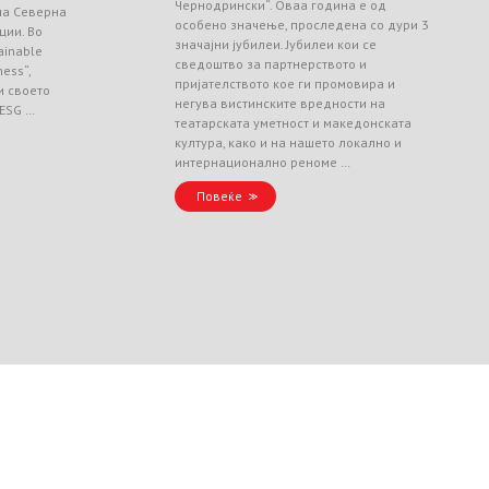
Чернодрински“. Оваа година е од
 на Северна
особено значење, проследена со дури 3
ции. Во
значајни јубилеи. Јубилеи кои се
ainable
сведоштво за партнерството и
ess“,
пријателството кое ги промовира и
и своето
негува вистинските вредности на
 ESG …
театарската уметност и македонската
култура, како и на нашето локално и
интернационално реноме …
Повеќе