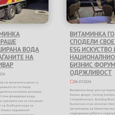
МИНКА
ВИТАМИНКА ГО
РАШЕ
СПОДЕЛИ СВО
ИРАНА ВОДА
ESG ИСКУСТВО 
РАЃАНИТЕ НА
НАЦИОНАЛНИО
ИВАР
БИЗНИС ФОРУМ
ОДРЖЛИВОСТ
026
06.07.2026
ор на актуелната криза со
увањето во Гостивар,
Витаминка беше дел од Наци
 денеска испорача донација
бизнис форум „Turning Sustainab
3 тони флаширана вода,
Competitiveness: Building Resil
а граѓаните кои се соочуваат
Businesses in an Uncertain Worl
г од безбедна вода за
организиран од Министерство
. Откако надлежните
надворешни работи и надвор
и препорачаа водата од