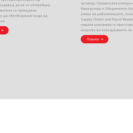
трговија, Стопанската комора
водовод да не се употребува,
Македонија и Обединетите На
 жители се принудени
рамки на работилницата „Sust
но да обезбедуваат вода од
Supply Chains and Export Readin
вни …
нашата компанија го претстав
искуство во воведувањето на
Повеќе