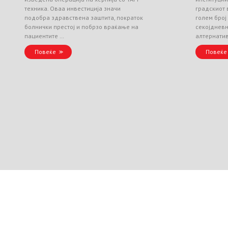
техника. Оваа инвестиција значи
градскиот 
подобра здравствена заштита, пократок
голем број
болнички престој и побрзо враќање на
секојднев
пациентите …
алтернати
Повеќе
Повеќе