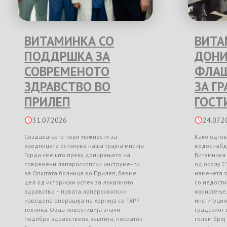
ВИТАМИНКА СО
ВИТА
ПОДДРШКА ЗА
ДОНИ
СОВРЕМЕНОТО
ФЛАШ
ЗДРАВСТВО ВО
ЗА Г
ПРИЛЕП
ГОСТ
31.07.2026
24.07.2
Создавањето нови можности за
Како одгов
заедницата останува наша трајна мисија.
водоснабд
Горди сме што преку донирањето на
Витаминка
современи лапароскопски инструменти
од околу 2
за Општата болница во Прилеп, бевме
наменета з
дел од историски успех за локалното
со недости
здравство – првата лапароскопски
користење
изведена операција на хернија со TAPP
институци
техника. Оваа инвестиција значи
градскиот 
подобра здравствена заштита, пократок
голем број