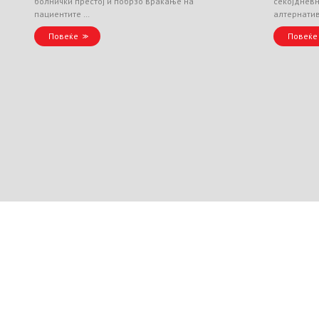
болнички престој и побрзо враќање на
секојднев
пациентите …
алтернати
Повеќе
Повеќе