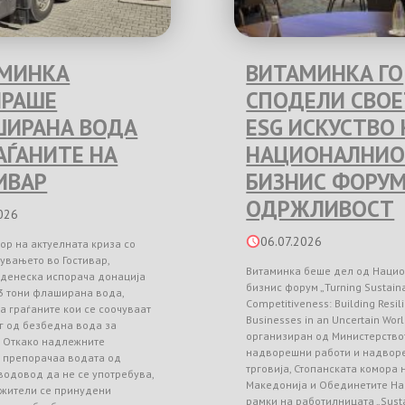
МИНКА
ВИТАМИНКА ГО
РАШЕ
СПОДЕЛИ СВО
ИРАНА ВОДА
ESG ИСКУСТВО 
РАЃАНИТЕ НА
НАЦИОНАЛНИО
ИВАР
БИЗНИС ФОРУМ
ОДРЖЛИВОСТ
026
06.07.2026
ор на актуелната криза со
увањето во Гостивар,
Витаминка беше дел од Наци
 денеска испорача донација
бизнис форум „Turning Sustainab
3 тони флаширана вода,
Competitiveness: Building Resil
а граѓаните кои се соочуваат
Businesses in an Uncertain Worl
г од безбедна вода за
организиран од Министерство
. Откако надлежните
надворешни работи и надвор
и препорачаа водата од
трговија, Стопанската комора
водовод да не се употребува,
Македонија и Обединетите На
 жители се принудени
рамки на работилницата „Sust