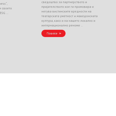
сведоштво за партнерството и
ess“,
пријателството кое ги промовира и
и своето
негува вистинските вредности на
 ESG …
театарската уметност и македонската
култура, како и на нашето локално и
интернационално реноме …
Повеќе