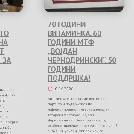
70 ГОДИНИ
ЕТО
ВИТАМИНКА. 60
НА
ГОДИНИ МТФ
Т
„ВОЈДАН
 ЗА
ЧЕРНОДРИНСКИ“. 50
ГОДИНИ
ПОДДРШКА!
10.06.2026
оналниот
ility into
Витаминка е долгогодишен верен
ient
партнер и поддржувач на
d“,
најреномираниот интернационален
то за
татарски фестивал „Војдан
ешна
Чернодрински“. Оваа година е од
 на Северна
особено значење, проследена со дури 3
ции. Во
значајни јубилеи. Јубилеи кои се
ainable