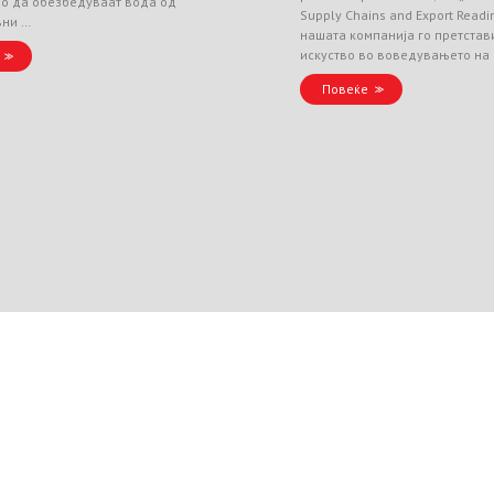
но да обезбедуваат вода од
Supply Chains and Export Readin
вни …
нашата компанија го претстав
искуство во воведувањето на
Повеќе