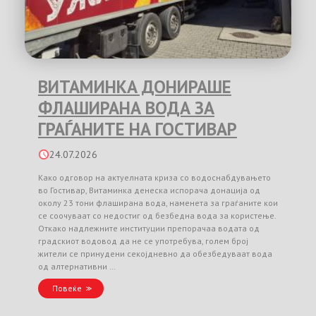
ВИТАМИНКА ДОНИРАШЕ
ФЛАШИРАНА ВОДА ЗА
ГРАЃАНИТЕ НА ГОСТИВАР
24.07.2026
Како одговор на актуелната криза со водоснабдувањето
во Гостивар, Витаминка денеска испорача донација од
околу 23 тони флаширана вода, наменета за граѓаните кои
се соочуваат со недостиг од безбедна вода за користење.
Откако надлежните институции препорачаа водата од
градскиот водовод да не се употребува, голем број
жители се принудени секојдневно да обезбедуваат вода
од алтернативни …
Повеќе