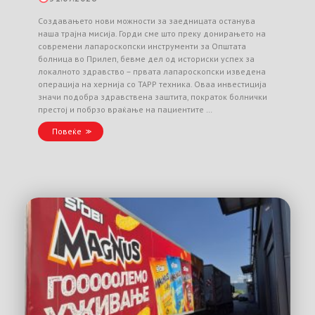
Создавањето нови можности за заедницата останува
наша трајна мисија. Горди сме што преку донирањето на
современи лапароскопски инструменти за Општата
болница во Прилеп, бевме дел од историски успех за
локалното здравство – првата лапароскопски изведена
операција на хернија со TAPP техника. Оваа инвестиција
значи подобра здравствена заштита, пократок болнички
престој и побрзо враќање на пациентите …
Повеќе