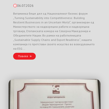
06.07.2026
Витаминка беше дел од Националниот бизнис форум
„Turning Sustainability into Competitiveness: Building
Resilient Businesses in an Uncertain World“, организиран од
Министерството за надворешни работи и надворешна
трговија, Стопанската комора на Северна Македонија и
Обединетите Нации. Во рамки на работилницата
„Sustainable Supply Chains and Export Readiness“, нашата
компанија го претстави своето искуство во воведувањето
на ESG …
Повеќе