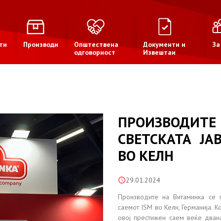
ти
Производи
Општествена
Документи и
За
одговорност
Извештаи
ПРОИЗВОДИТЕ
СВЕТСКАТА ЈА
ВО КЕЛН
29.01.2024
Производите на Витаминка се п
саемот ISM во Келн, Германија. 
овој престижен саем веќе дван