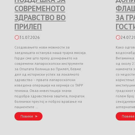
СОВРЕМЕНОТО
ФЛАШ
ЗДРАВСТВО ВО
ЗА Г
ПРИЛЕП
ГОСТ
31.07.2026
24.07.2
Создавањето нови можности за
Како одгов
заедницата останува наша трајна мисија.
водоснабд
Горди сме што преку донирањето на
Витаминка
современи лапароскопски инструменти
од околу 2
за Општата болница во Прилеп, бевме
наменета з
дел од историски успех за локалното
со недости
здравство – првата лапароскопски
користење
изведена операција на хернија со TAPP
институци
техника. Оваа инвестиција значи
градскиот 
подобра здравствена заштита, пократок
голем број
болнички престој и побрзо враќање на
секојднев
пациентите …
алтернати
Повеќе
Повеќе