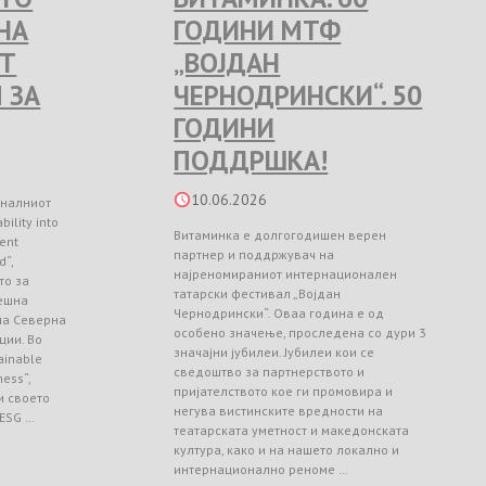
НА
ГОДИНИ МТФ
Т
„ВОЈДАН
 ЗА
ЧЕРНОДРИНСКИ“. 50
ГОДИНИ
ПОДДРШКА!
10.06.2026
оналниот
ility into
Витаминка е долгогодишен верен
ient
партнер и поддржувач на
d“,
најреномираниот интернационален
то за
татарски фестивал „Војдан
ешна
Чернодрински“. Оваа година е од
 на Северна
особено значење, проследена со дури 3
ции. Во
значајни јубилеи. Јубилеи кои се
ainable
сведоштво за партнерството и
ess“,
пријателството кое ги промовира и
и своето
негува вистинските вредности на
 ESG …
театарската уметност и македонската
култура, како и на нашето локално и
интернационално реноме …