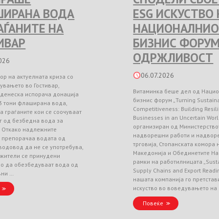
ИРАНА ВОДА
ESG ИСКУСТВО 
РАЃАНИТЕ НА
НАЦИОНАЛНИО
ИВАР
БИЗНИС ФОРУМ
ОДРЖЛИВОСТ
026
06.07.2026
ор на актуелната криза со
увањето во Гостивар,
Витаминка беше дел од Наци
 денеска испорача донација
бизнис форум „Turning Sustainab
3 тони флаширана вода,
Competitiveness: Building Resil
а граѓаните кои се соочуваат
Businesses in an Uncertain Worl
г од безбедна вода за
организиран од Министерство
. Откако надлежните
надворешни работи и надвор
и препорачаа водата од
трговија, Стопанската комора
водовод да не се употребува,
Македонија и Обединетите На
 жители се принудени
рамки на работилницата „Sust
но да обезбедуваат вода од
Supply Chains and Export Readin
вни …
нашата компанија го претстав
искуство во воведувањето на
Повеќе