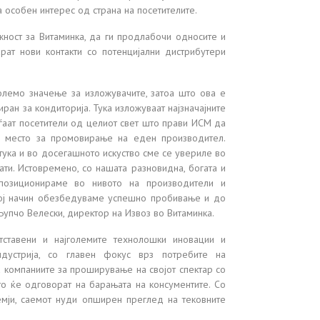
а особен интерес од страна на посетителите.
ност за Витаминка, да ги продлабочи односите и
арат нови контакти со потенцијални дистрибутери
олемо значење за изложувачите, затоа што ова е
иран за кондиторија. Тука изложуваат најзначајните
ѓаат посетители од целиот свет што прави ИСМ да
но место за промовирање на еден производител.
ука и во досегашното искуство сме се увериле во
ти. Истовремено, со нашата разновидна, богата и
 позиционираме во нивото на производители и
 тој начин обезбедуваме успешно пробивање и до
 Љупчо Велески, директор на Извоз во Витаминка.
ставени и најголемите технолошки иновации и
ндустрија, со главен фокус врз потребите на
 компаниите за проширување на својот спектар со
о ќе одговорат на барањата на консументите. Со
мји, саемот нуди опширен преглед на тековните