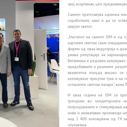
свој асортиман, што предизвикув
Саемот претставува одлична мож
соработките, како и да се оств
ширум светот.
„Настапот на саемот ISM е од г
најголем светски саем специјализ
фирми од оваа индустрија и доа
ужива репутација на најзначај
Витаминка е редовен изложувач т
придобивките и реалните резулта
квалитетна понуда високо се
изложувачи присутни тука и на
останатите светски пазари“, вели
И оваа година на ISM се прет
трендови во кондиторската и
потрошувачите и стимулирање на
нови и иновативни производи шт
над 1 400 изложувачи од 74 зе
случувања.