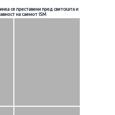
нка се преставени пред светската и
јавност на саемот ISM