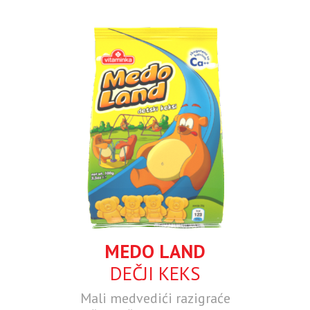
MEDO LAND
DEČJI KEKS
Mali medvedići razigraće