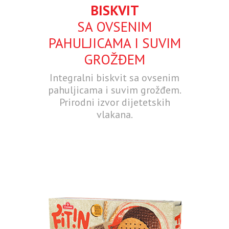
BISKVIT
SA OVSENIM
PAHULJICAMA I SUVIM
GROŽĐEM
Integralni biskvit sa ovsenim
pahuljicama i suvim grožđem.
Prirodni izvor dijetetskih
vlakana.