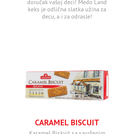
doručak vašoj deci! Medo Land
keks je odlična slatka užina za
decu, a i za odrasle!
CARAMEL BISCUIT
Karamel Biskvit sa savršenim