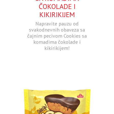
ČOKOLADE I
KIKIRIKIJEM
Napravite pauzu od
svakodnevnih obaveza sa
čajnim pecivom Cookies sa
komadima čokolade i
kikirikijem!