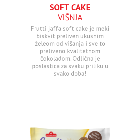
SOFT CAKE
VIŠNJA
Frutti jaffa soft cake je meki
biskvit preliven ukusnim
želeom od višanja i sve to
preliveno kvalitetnom
čokoladom. Odlična je
poslastica za svaku priliku u
svako doba!