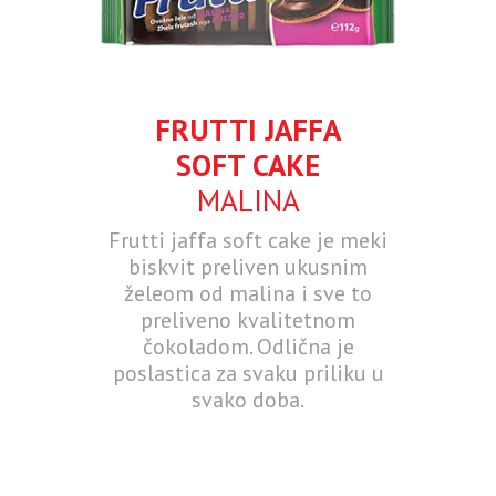
FRUTTI JAFFA
SOFT CAKE
MALINA
Frutti jaffa soft cake je meki
biskvit preliven ukusnim
želeom od malina i sve to
preliveno kvalitetnom
čokoladom. Odlična je
poslastica za svaku priliku u
svako doba.