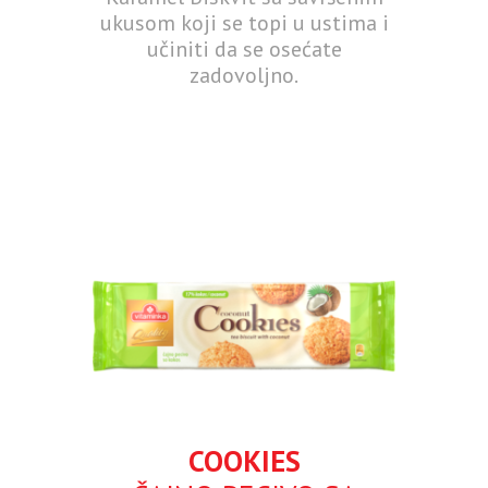
ukusom koji se topi u ustima i
učiniti da se osećate
zadovoljno.
COOKIES