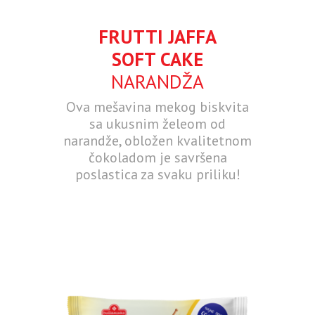
FRUTTI JAFFA
SOFT CAKE
NARANDŽA
Ova mešavina mekog biskvita
sa ukusnim želeom od
narandže, obložen kvalitetnom
čokoladom je savršena
poslastica za svaku priliku!