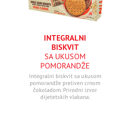
INTEGRALNI
BISKVIT
SA UKUSOM
POMORANDŽE
Integralni biskvit sa ukusom
pomorandže preliven crnom
čokoladom. Prirodni izvor
dijetetskih vlakana.