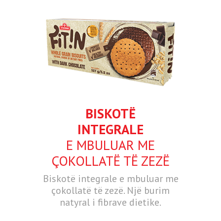
BISKOTË
INTEGRALE
E MBULUAR ME
ÇOKOLLATË TË ZEZË
Biskotë integrale e mbuluar me
çokollatë të zezë. Një burim
natyral i fibrave dietike.