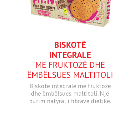
BISKOTË
INTEGRALE
ME FRUKTOZË DHE
ËMBËLSUES MALTITOLI
Biskotë integrale me fruktozë
dhe ëmbëlsues maltitoli. Një
burim natyral i fibrave dietike.