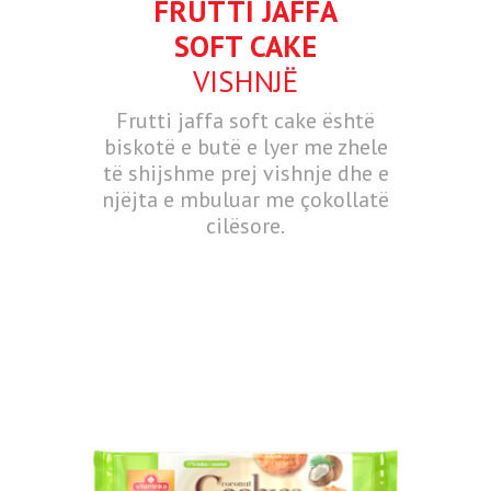
FRUTTI JAFFA
SOFT CAKE
VISHNJË
Frutti jaffa soft cake është
biskotë e butë e lyer me zhele
të shijshme prej vishnje dhe e
njëjta e mbuluar mе çokollatë
cilësore.