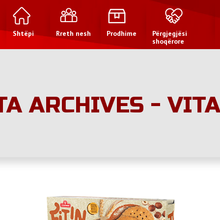
Shtëpi
Rreth nesh
Prodhime
Përgjegjësi
shoqërore
TA ARCHIVES - VIT