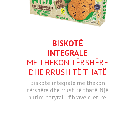
BISKOTË
INTEGRALE
ME THEKON TËRSHËRE
DHE RRUSH TË THATË
Biskotë integrale me thekon
tërshëre dhe rrush të thatë. Një
burim natyral i fibrave dietike.