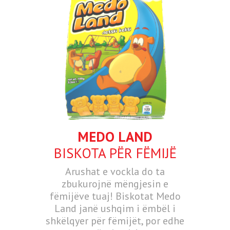
MEDO LAND
BISKOTA PËR FËMIJË
Arushat e vockla do ta
zbukurojnë mëngjesin e
fëmijëve tuaj! Biskotat Medo
Land janë ushqim i ëmbël i
shkëlqyer për fëmijët, por edhe