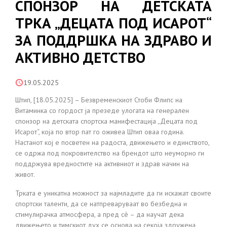
СПОНЗОР НА ДЕТСКАТА
ТРКА „ДЕЦАТА ПОД ИСАРОТ“
ЗА ПОДДРШКА НА ЗДРАВО И
АКТИВНО ДЕТСТВО
19.05.2025
Штип, [18.05.2025] – Безвременскиот Стоби Флипс на
Витаминка со гордост ја презеде улогата на генерален
спонзор на детската спортска манифестација „Децата под
Исарот“, која по втор пат го оживеа Штип оваа година.
Настанот кој е посветен на радоста, движењето и единството,
се одржа под покровителство на брендот што неуморно ги
поддржува вредностите на активниот и здрав начин на
живот.
Трката е уникатна можност за најмладите да ги искажат своите
спортски таленти, да се натпреваруваат во безбедна и
стимулирачка атмосфера, а пред сè – да научат дека
движењето и тимскиот дух се основа на секоја здружена