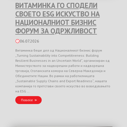
ВИТАМИНКА ГО СПОДЕЛИ
СВОЕТО ESG ИСКУСТВО НА
НАЦИОНАЛНИОТ БИЗНИС
ФОРУМ ЗА ОДРЖЛИВОСТ
06.07.2026
Витаминка беше дел од Националниот бизнис форум
„Turning Sustainability into Competitiveness: Building
Resilient Businesses in an Uncertain World“, организиран од
Министерството за надворешни работи и надворешна
трговија, Стопанската комора на Северна Македонија и
Обединетите Нации. Во рамки на работилницата
„Sustainable Supply Chains and Export Readiness“, нашата
компанија го претстави своето искуство во воведувањето
на ESG …
Повеќе