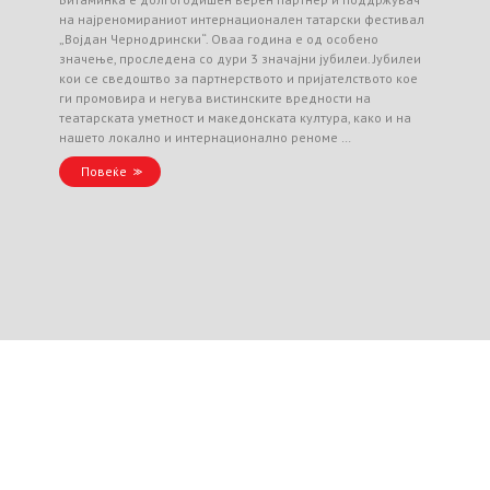
на најреномираниот интернационален татарски фестивал
„Војдан Чернодрински“. Оваа година е од особено
значење, проследена со дури 3 значајни јубилеи. Јубилеи
кои се сведоштво за партнерството и пријателството кое
ги промовира и негува вистинските вредности на
театарската уметност и македонската култура, како и на
нашето локално и интернационално реноме …
Повеќе