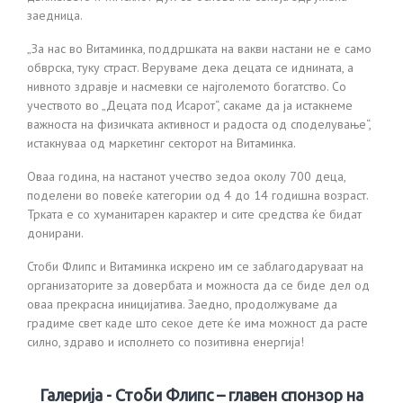
заедница.
„За нас во Витаминка, поддршката на вакви настани не е само
обврска, туку страст. Веруваме дека децата се иднината, а
нивното здравје и насмевки се најголемото богатство. Со
учеството во „Децата под Исарот“, сакаме да ја истакнеме
важноста на физичката активност и радоста од споделување“,
истакнуваа од маркетинг секторот на Витаминка.
Оваа година, на настанот учество зедоа околу 700 деца,
поделени во повеќе категории од 4 до 14 годишна возраст.
Трката е со хуманитарен карактер и сите средства ќе бидат
донирани.
Стоби Флипс и Витаминка искрено им се заблагодаруваат на
организаторите за довербата и можноста да се биде дел од
оваа прекрасна иницијатива. Заедно, продолжуваме да
градиме свет каде што секое дете ќе има можност да расте
силно, здраво и исполнето со позитивна енергија!
Галерија - Стоби Флипс – главен спонзор на