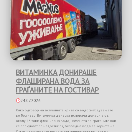
ВИТАМИНКА ДОНИРАШЕ
ФЛАШИРАНА ВОДА ЗА
ГРАЃАНИТЕ НА ГОСТИВАР
24.07.2026
Како одговор на актуелната криза со водоснабдувањето
во Гостивар, Витаминка денеска испорача донација од
околу 23 тони флаширана вода, наменета за граѓаните кои
се соочуваат со недостиг од безбедна вода за користење.
Откако надлежните институции препорачаа водата од