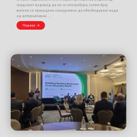
градскиот водовод да не се употребува, голем број
жители се принудени секојдневно да обезбедуваат вода
од алтернативни …
Повеќе