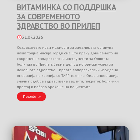
ВИТАМИНКА СО ПОДДРШКА
ЗА СОВРЕМЕНОТО
ЗДРАВСТВО ВО ПРИЛЕП
31.07.2026
Создавањето нови можности за заедницата останува
наша трајна мисија. Горди сме што преку донирањето на
современи лапароскопски инструменти за Општата
болница во Прилеп, бевме дел од историски успех за
локалното здравство – првата лапароскопски изведена
операција на хернија со TAPP техника. Оваа инвестиција
значи подобра здравствена заштита, пократок болнички
престој и побрзо враќање на пациентите …
Повеќе