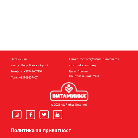
Витаминка
Емаил:
contact@vitaminka.com.mk
Улица: Леце Котески бр. 23
vitaminka.company
Телефон:
+38948407407
Град: Прилеп
Поштенски код: 7500
Факс:
+38948407407
© 2026 All Rights Reserved
Политика за приватност